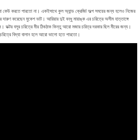
ো কেউ করতে পারতো না। একইসাথে কুল অ্যান্ড ক্রেজি! অল্প সময়ের জন্য হলেও নিজের
 দারুণ করেছেন মুকেশ ভাট। আরিয়ার দুই বন্ধু মায়াঙ্ক এর চরিত্রে অসীম হাত্তাঙ্গে
লেন। ডক্টর বসুর চরিত্রে মীর ঠিকঠাক কিন্তু আরো মজার চরিত্র দরকার ছিল মীরের জন্য।
ই চরিত্রে বিদ্যা বালান হলে আরো ভালো হতে পারতো।