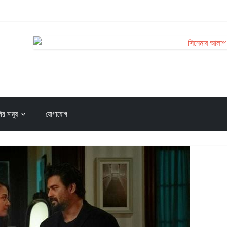
য় (২০২৬)
ি
ির মানুষ
যোগাযোগ