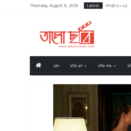
দ্য ওডিসি (২০২৬)
Thursday, August 6, 2026
Latest:
সাতলুজ (২০২৬)
আদর্শ বাল বিদ্যাল
সাকসেশন সিজন থ্র
লগ আউট (২০২৫)
হোম
ছবির গল্প
ছবির খবর
ছব