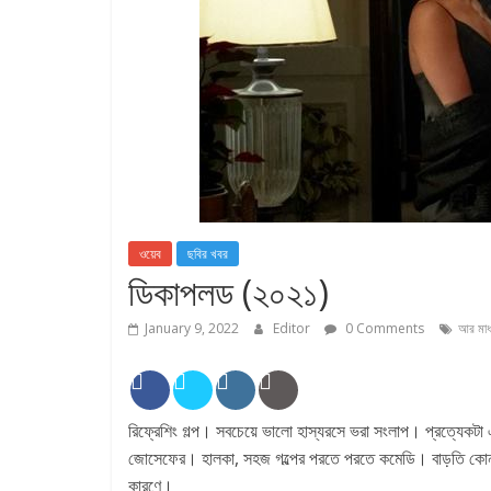
ওয়েব
ছবির খবর
ডিকাপলড (২০২১)
January 9, 2022
Editor
0 Comments
আর মা
রিফ্রেশিং গল্প। সবচেয়ে ভালো হাস্যরসে ভরা সংলাপ। প্রত্যেকটা
জোসেফের। হালকা, সহজ গল্পের পরতে পরতে কমেডি। বাড়তি কোন কিছ
কারণে।