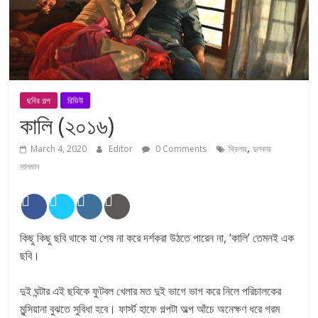
ছবির গল্প
রিভিউ
কালি (২০১৬)
,
March 4, 2020
Editor
0 Comments
থ্রিলার
দুলকার
সালমান
কিছু কিছু ছবি থাকে যা শেষ না করে দর্শকরা উঠতে পারেন না, ‘কালি’ তেমনই এক
ছবি।
দুই ঘন্টার এই ছবিকে ফুটবল খেলার মত দুই ভাগে ভাগ করে নিলে পরিচালকের
মুন্সিয়ানা বুঝতে সুবিধা হবে। ফার্স্ট হাফে গল্পটা অল্প আঁচে অনেক্ষণ ধরে গরম