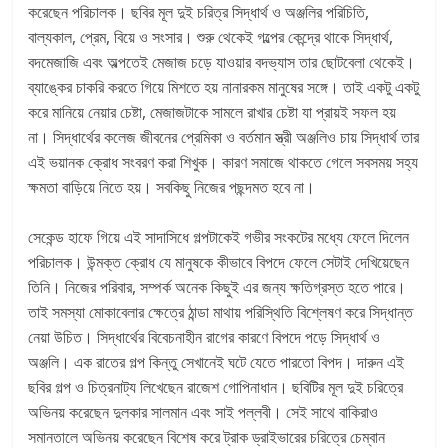
করেছেন পরিচালক। ছবির মূল দুই চরিত্র সিদ্ধার্থ ও অঞ্জলির পরিচিতি,
বাল্যকাল, প্রেম, বিয়ে ও সংসার। শুরু থেকেই গল্পের কেন্দ্রে থাকে সিদ্ধার্থ,
বদমেজাজি এবং অল্পতেই মেজাজ চড়ে যাওয়ার বদভ্যাস তার ছোটবেলা থেকেই।
ব্যাঙ্কের চাকরি করতে গিয়ে মিশতে হয় নানারকম মানুষের সঙ্গে। তাই একটু একটু
করে মানিয়ে নেয়ার চেষ্টা, মেজাজটাকে সামলে রাখার চেষ্টা যা প্রায়ই সফল হয়
না। সিদ্ধার্থের কলেজ জীবনের প্রেমিকা ও বর্তমান স্ত্রী অঞ্জলিও চায় সিদ্ধার্থ তার
এই ভয়ানক ক্রোধ সংবরণ করা শিখুক। কারণ সমাজে থাকতে গেলে সবসময় সহ্য
ক্ষমতা বাড়িয়ে নিতে হয়। সবকিছু নিজের পছন্দমত হবে না।
সেকেন্ড হাফে গিয়ে এই সাদাসিধে গল্পটাকেই গভীর সংকটের মধ্যে ফেলে দিলেন
পরিচালক। উন্মক্ত ক্রোধ যে মানুষকে কীভাবে বিপদে ফেলে সেটাই দেখিয়েছেন
তিনি। নিজের পরিবার, সম্পর্ক অনেক কিছুই এর জন্য ক্ষতিগ্রস্ত হতে পারে।
তাই সমস্যা মোকাবেলার ক্ষেত্রে ঠান্ডা মাথায় পরিস্থিতি বিশ্লেষণ করে সিদ্ধান্ত
নেয়া উচিত। সিদ্ধার্থের বিবেচনাহীন রাগের কারণে বিপদে পড়ে সিদ্ধার্থ ও
অঞ্জলি। এক রাতের গল্প কিন্তু সেখানেই ঘটে যেতে পারতো বিপদ। দারুন এই
ছবির গল্প ও চিত্রনাট্য লিখেছেন রাজেশ গোপিনাধান। ছবিটির মূল দুই চরিত্রে
অভিনয় করেছেন দুলকার সালমান এবং সাই পল্লবী। সেই সাথে বাকিরাও
সমানতালে অভিনয় করেছেন বিশেষ করে ট্রাক ড্রাইভারের চরিত্রে চেম্বান