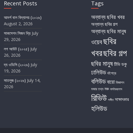
Recent Posts
Tags
অন্যান্য ছবির খবর
আদর্শ বাল বিদ্যালয় (২০২৬)
August 2, 2026
অন্যান্য ছবির গল্প
অন্যান্য ছবির মানুষ
সাকসেশন সিজন থ্রি
July
ছবির
29, 2026
ওয়েব
লগ আউট (২০২৫)
July
খবর
ছবির গল্প
26, 2026
ছবির মানুষ
টিভি
ডকু
দ্য ওডিসি (২০২৬)
July
19, 2026
ঢালিউড
বইপত্র
বলিউড
সাতলুজ (২০২৬)
July 14,
বায়ো
বিজ্ঞাপন
2026
মঞ্চ
মজার তথ্য
মাস্টারক্লাস
রিভিউ
সাক্ষাৎকার
সঙ্গীত
হলিউড