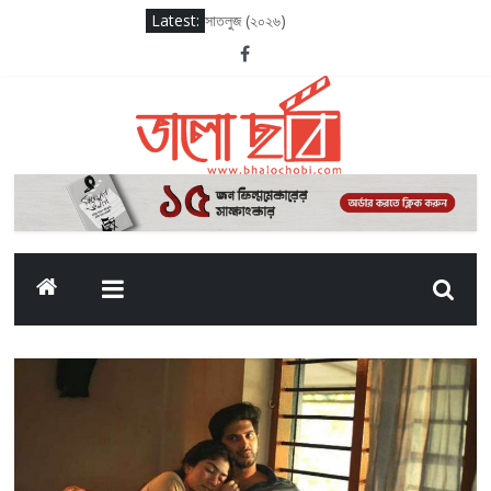
Latest:
সাতলুজ (২০২৬)
আদর্শ বাল বিদ্যালয় (২০২৬)
সাকসেশন সিজন থ্রি
লগ আউট (২০২৫)
দ্য ওডিসি (২০২৬)