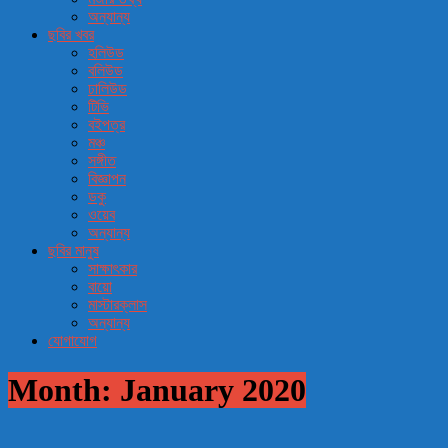
অন্যান্য
ছবির খবর
হলিউড
বলিউড
ঢালিউড
টিভি
বইপত্র
মঞ্চ
সঙ্গীত
বিজ্ঞাপন
ডকু
ওয়েব
অন্যান্য
ছবির মানুষ
সাক্ষাৎকার
বায়ো
মাস্টারক্লাস
অন্যান্য
যোগাযোগ
Month:
January 2020