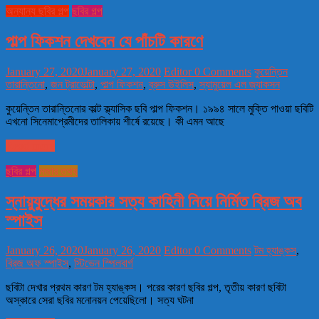
অন্যান্য ছবির গল্প
ছবির গল্প
পাল্প ফিকশন দেখবেন যে পাঁচটি কারণে
January 27, 2020
January 27, 2020
Editor
0 Comments
কুয়েন্তিন
তারান্তিনো
,
জন ট্রাভোল্টা
,
পাল্প ফিকশন
,
ব্রুস উইলিস
,
স্যামুয়েল এল জ্যাকসন
কুয়েন্তিন তারান্তিনোর কাল্ট ক্ল্যাসিক ছবি পাল্প ফিকশন। ১৯৯৪ সালে মুক্তি পাওয়া ছবিটি
এখনো সিনেমাপ্রেমীদের তালিকায় শীর্ষে রয়েছে। কী এমন আছে
Read more
ছবির গল্প
মজার তথ্য
স্নায়ুযুদ্ধের সময়কার সত্য কাহিনী নিয়ে নির্মিত ব্রিজ অব
স্পাইস
January 26, 2020
January 26, 2020
Editor
0 Comments
টম হ্যাঙ্কস
,
ব্রিজ অফ স্পাইস
,
স্টিভেন স্পিলবার্গ
ছবিটা দেখার প্রথম কারণ টম হ্যাঙ্কস। পরের কারণ ছবির গল্প, তৃতীয় কারণ ছবিটা
অস্কারে সেরা ছবির মনোনয়ন পেয়েছিলো। সত্য ঘটনা