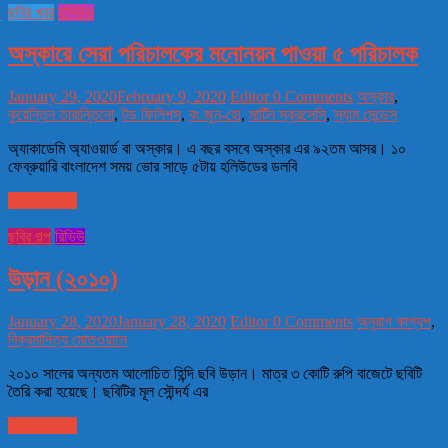
ছবির খবর
হলিউড
অস্কারে সেরা পরিচালকের মনোনয়ন পাওয়া ৫ পরিচালক
January 29, 2020
February 9, 2020
Editor
0 Comments
অস্কার
,
কুয়েন্তিন তারান্তিনো
,
টড ফিলিপস
,
বং জুন-হো
,
মার্টিন স্করসেসি
,
স্যাম মেন্ডেস
অ্যাকাডেমি অ্যাওয়ার্ড বা অস্কার। এ বছর বসবে অস্কার এর ৯২তম আসর। ১০
ফেব্রুয়ারি বাংলাদেশ সময় ভোর সাড়ে ৫টায় হলিউডের ডলবি
Read more
ছবির গল্প
রিভিউ
উড়ান (২০১০)
January 28, 2020
January 28, 2020
Editor
0 Comments
অনুরাগ কাশ্যপ
,
বিক্রমাদিত্য মোতওয়ানে
২০১০ সালের অন্যতম আলোচিত হিন্দি ছবি উড়ান। মাত্র ৩ কোটি রুপি বাজেটে ছবিটি
তৈরি করা হয়েছে। ছবিটির মূল সৌন্দর্য এর
Read more