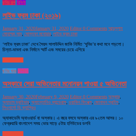
ছবির গল্প
রিভিউ
লাইভ ফ্রম ঢাকা (২০১৯)
January 31, 2020
January 31, 2020
Editor
0 Comments
আব্দুল্লাহ
মোহাম্মদ সাদ
,
মোস্তফা মনোয়ার
,
লাইভ ফ্রম ঢাকা
‘লাইভ ফ্রম ঢাকা’ দেখে সৈয়দ সালাউদ্দিন জাকি নির্মিত ‘ঘুড্ডি’র কথা মনে পড়লো।
চিন্তা-ভাবনা এবং নির্মানে স্মার্ট এবং সময়ের চেয়ে এগিয়ে
Read more
ছবির খবর
হলিউড
অস্কারে সেরা অভিনেতার মনোনয়ন পাওয়া ৫ অভিনেতা
January 30, 2020
February 9, 2020
Editor
0 Comments
অস্কার
,
অ্যাডাম ড্রাইভার
,
অ্যান্তোনিও ব্যান্ডেরাস
,
ওয়াকিন ফিনেক্স
,
জোনাথন প্রাইস
,
লিওনার্দো ডি ক্যাপ্রিও
অ্যাকাডেমি অ্যাওয়ার্ড বা অস্কার। এ বছর বসবে অস্কার এর ৯২তম আসর। ১০
ফেব্রুয়ারি বাংলাদেশ সময় ভোর সাড়ে ৫টায় হলিউডের ডলবি
Read more