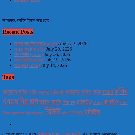
সম্পাদক: ফাহিম ইবনে সারওয়ার
Recent Posts
আদর্শ বাল বিদ্যালয় (২০২৬)
August 2, 2026
সাকসেশন সিজন থ্রি
July 29, 2026
লগ আউট (২০২৫)
July 26, 2026
দ্য ওডিসি (২০২৬)
July 19, 2026
সাতলুজ (২০২৬)
July 14, 2026
Tags
ছবির
ওয়েব
অন্যান্য ছবির খবর
অন্যান্য ছবির মানুষ
অন্যান্য ছবির গল্প
খবর
ছবির গল্প
বলিউড
ছবির মানুষ
ঢালিউড
বায়ো
টিভি
ডকু
বইপত্র
রিভিউ
হলিউড
মঞ্চ
সাক্ষাৎকার
বিজ্ঞাপন
মজার তথ্য
মাস্টারক্লাস
সঙ্গীত
Copyright © 2026
Bhalochobi – ভালো ছবি
. All rights reserved.