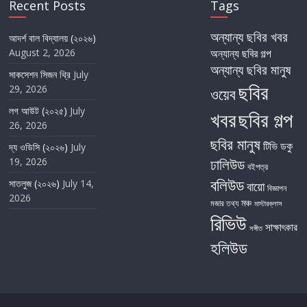
Recent Posts
Tags
অন্যান্য ছবির খবর
আদর্শ বাল বিদ্যালয় (২০২৬)
August 2, 2026
অন্যান্য ছবির গল্প
অন্যান্য ছবির মানুষ
সাকসেশন সিজন থ্রি
July
ছবির
29, 2026
ওয়েব
লগ আউট (২০২৫)
July
খবর
ছবির গল্প
26, 2026
ছবির মানুষ
টিভি
ডকু
দ্য ওডিসি (২০২৬)
July
19, 2026
ঢালিউড
বইপত্র
বলিউড
সাতলুজ (২০২৬)
July 14,
বায়ো
বিজ্ঞাপন
2026
মঞ্চ
মজার তথ্য
মাস্টারক্লাস
রিভিউ
সাক্ষাৎকার
সঙ্গীত
হলিউড