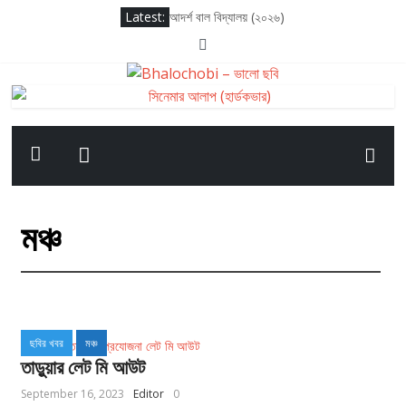
Latest:
আদর্শ বাল বিদ্যালয় (২০২৬)
সাকসেশন সিজন থ্রি
লগ আউট (২০২৫)
দ্য ওডিসি (২০২৬)
সাতলুজ (২০২৬)
মঞ্চ
ছবির খবর
মঞ্চ
তাড়ুয়ার লেট মি আউট
September 16, 2023
Editor
0