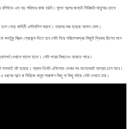
য়ে বলিউডে এত বড় পরিসরে কাজ হয়নি। মূলত গল্পের জন্যই সিরিজটা মানুষের চোখে
ই চলে গেছে কাহিনী এস্টাবলিশ করতে। তারপর শুরু হয়েছে আসল খেলা।
টুকু স্ক্রিন প্রেজেন্স দিতে হবে সেটা নিয়ে পরিচালকদ্বয় কিছুটা দ্বিধায় ছিলেন মনে
 উত্থানপর্ব দেখালে ভালো হতো। সেটা পরের সিজনেও থাকতে পারে।
টা অযথাই নষ্ট হয়েছে। প্রথম তিনটা এপিসোড দেখার পর অনেকেরই আগ্রহ চলে যাবে।
ধরনের গল্পে বা সিরিজে মানুষ সারাক্ষণ কিছু না কিছু ঘটছে সেটা দেখতে চায়।