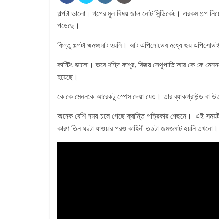
গল্পটা ভালো। গল্পের মূল বিষয় জাল নোট সিন্ডিকেট। এরকম গল্প নি
পড়েছে।
কিন্তু গল্পটা জমজমাট হয়নি। আট এপিসোডের মধ্যে ছয় এপিসোড
কাস্টিং ভালো। তবে শহিদ কাপুর, বিজয় সেথুপাতি আর কে কে মেননকে কত
হয়েছে।
কে কে মেননকে আরেকটু স্পেস দেয়া যেত। তার ব্যাকগ্রাউন্ড বা
অনেক বেশি সময় চলে গেছে ক্রান্তি পত্রিকার পেছনে। এই সময়
কারণ তিন ঘণ্টা যাওয়ার পরও কাহিনী ততটা জমজমাট হয়নি তখনো। এ 