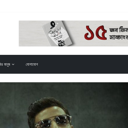
য় (২০২৬)
ি
ির মানুষ
যোগাযোগ