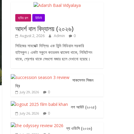
ছবির গল্প
রিভিউ
আদর্শ বাল বিদ্যালয় (২০২৬)
August 2, 2026
Admin
0
সিরিজের সাবজেক্ট দিল্লির এক হিন্দি মিডিয়াম সরকারি
হাইস্কুল। একটা স্কুলে কতরকম ঝামেলা থাকে, লিমিটেশন
থাকে, প্রেশার থাকে সেগুলো মজার ছলে দেখানো হয়েছে।
সাকসেশন সিজন
থ্রি
0
July 29, 2026
লগ আউট (২০২৫)
0
July 26, 2026
দ্য ওডিসি (২০২৬)