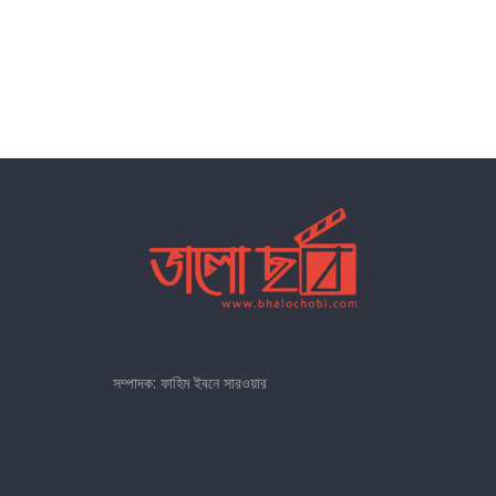
সম্পাদক: ফাহিম ইবনে সারওয়ার