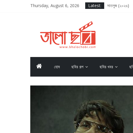
Thursday, August 6, 2026
Latest:
সাতলুজ (২০২৬)
আদর্শ বাল বিদ্যাল
সাকসেশন সিজন থ্র
লগ আউট (২০২৫)
দ্য ওডিসি (২০২৬)
হোম
ছবির গল্প
ছবির খবর
ছব