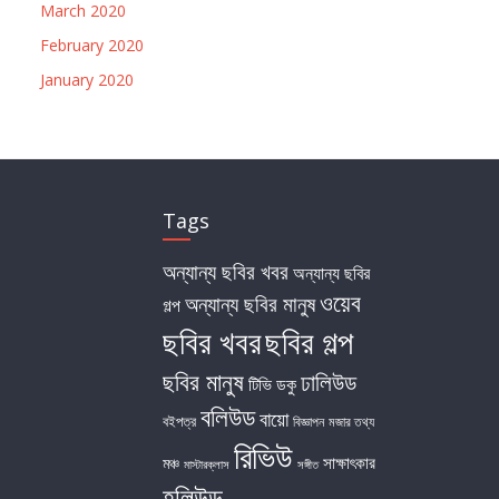
March 2020
February 2020
January 2020
Tags
অন্যান্য ছবির খবর
অন্যান্য ছবির
ওয়েব
অন্যান্য ছবির মানুষ
গল্প
ছবির খবর
ছবির গল্প
ছবির মানুষ
ঢালিউড
টিভি
ডকু
বলিউড
বায়ো
বইপত্র
বিজ্ঞাপন
মজার তথ্য
রিভিউ
সাক্ষাৎকার
মঞ্চ
মাস্টারক্লাস
সঙ্গীত
হলিউড