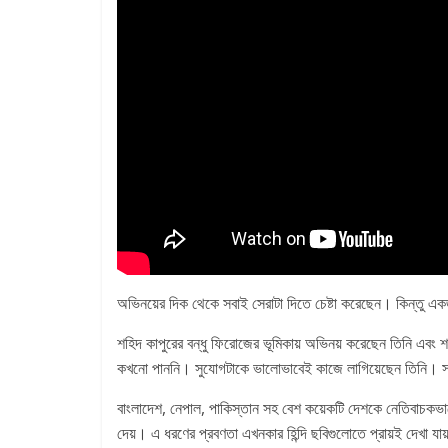
অভিনয়ের দিক থেকে সবাই সেরাটা দিতে চেষ্টা করেছেন। কিন্তু একজ
শহিদ কাপুরের বন্ধু ফিরোজের ভূমিকায় অভিনয় করেছেন তিনি এবং শহি
কখনো পাননি। সুযোগটাকে ভালোভাবেই কাজে লাগিয়েছেন তিনি। সা
বাংলাদেশ, নেপাল, পাকিস্তান সহ বেশ কয়েকটি দেশকে নেতিবাচকভা
দেয়। এ ধরণের প্রবণতা এখনকার হিন্দি ছবিগুলোতে প্রায়ই দেখা যা