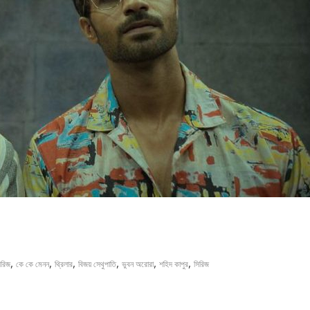
,
,
,
,
,
,
িরিজ
কে কে মেনন
থ্রিলার
বিজয় সেথুপাতি
ভুবন অরোরা
শহিদ কাপুর
সিরিজ