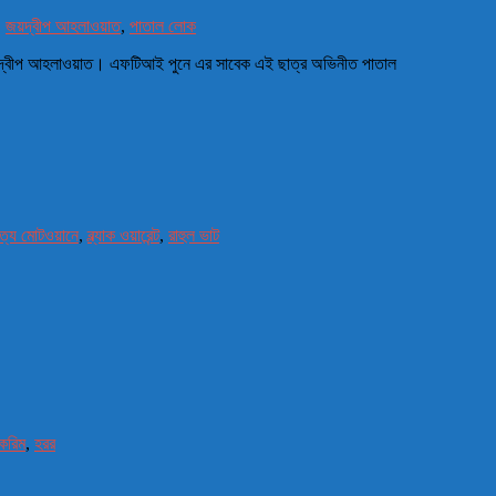
,
জয়দ্বীপ আহলাওয়াত
,
পাতাল লোক
া জয়দ্বীপ আহলাওয়াত। এফটিআই পুনে এর সাবেক এই ছাত্র অভিনীত পাতাল
িত্য মোটওয়ানে
,
ব্ল্যাক ওয়ারেন্ট
,
রাহুল ভাট
করিম
,
হরর