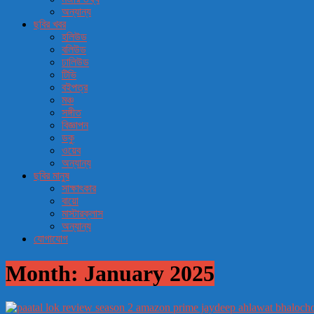
অন্যান্য
ছবির খবর
হলিউড
বলিউড
ঢালিউড
টিভি
বইপত্র
মঞ্চ
সঙ্গীত
বিজ্ঞাপন
ডকু
ওয়েব
অন্যান্য
ছবির মানুষ
সাক্ষাৎকার
বায়ো
মাস্টারক্লাস
অন্যান্য
যোগাযোগ
Month:
January 2025