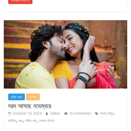
ছবির খবর
ঢালিউড
দরদ আসছে নভেম্বরে
,
October 10, 2024
Editor
0 Comments
অনন্য মামুন
,
,
,
ঢালিউড
দরদ
শাকিব খান
সোনাল চৌহান