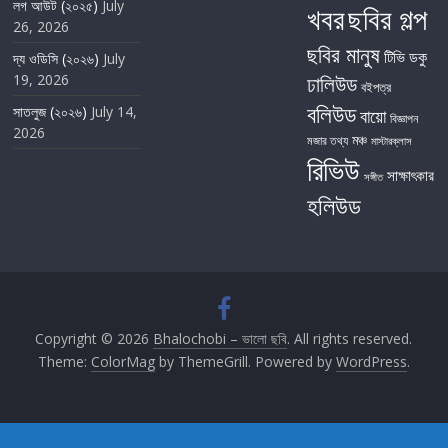
লগ আউট (২০২৫)
July
খবর
ছবির গল্প
26, 2026
ছবির মানুষ
টিভি
ডকু
দ্য ওডিসি (২০২৬)
July
19, 2026
ঢালিউড
বইপত্র
বলিউড
সাতলুজ (২০২৬)
July 14,
বায়ো
বিজ্ঞাপন
2026
মঞ্চ
মজার তথ্য
মাস্টারক্লাস
রিভিউ
সাক্ষাৎকার
সঙ্গীত
হলিউড
Copyright © 2026
Bhalochobi – ভালো ছবি
. All rights reserved.
Theme:
ColorMag
by ThemeGrill. Powered by
WordPress
.