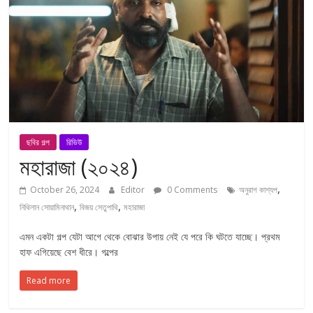
ছবির গল্প
রিভিউ
মহারাজা (২০২৪)
,
October 26, 2024
Editor
0 Comments
অনুরাগ কাশ্যপ
,
,
নিথিলান সোয়ামিনাথান
বিজয় সেতুপাথি
মহারাজা
এমন একটা গল্প যেটা আগে থেকে বোঝার উপায় নেই যে পরে কি ঘটতে যাচ্ছে। প্রথম
হাফ এগিয়েছে বেশ ধীরে। গল্পের
Read more