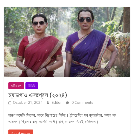
ছবির গল্প
রিভিউ
ম্যাডগাও এক্সপ্রেস (২০২৪)
October 21, 2024
Editor
0 Comments
দারুণ কমেডি সিনেমা, সাথে থ্রিলারের মিক্সিং। ইন্টারেস্টিং সব ক্যারেক্টার, মজার সব
ডায়লগ। থ্রিলার কম, কমেডি বেশি। গল্প, ডায়লগ দিয়েই বাজিমাত।
Read more