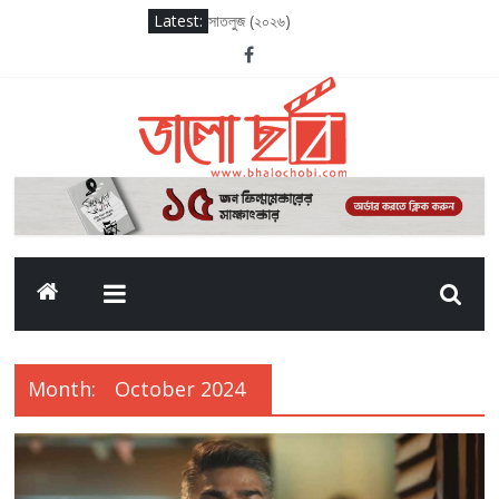
Latest:
সাতলুজ (২০২৬)
আদর্শ বাল বিদ্যালয় (২০২৬)
সাকসেশন সিজন থ্রি
লগ আউট (২০২৫)
দ্য ওডিসি (২০২৬)
Month:
October 2024