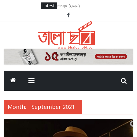
Latest:
সাতলুজ (২০২৬)
আদর্শ বাল বিদ্যালয় (২০২৬)
সাকসেশন সিজন থ্রি
লগ আউট (২০২৫)
দ্য ওডিসি (২০২৬)
Month:
September 2021