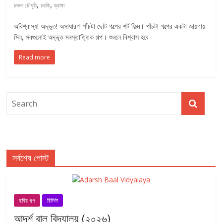
,
,
চঞ্চল চৌধুরী
চরকি
ড্রামা
অবিশ্বাস্য! অদ্ভূত! অসাধারণ! পাঁচটা ছোট গল্পের শর্ট ফিল্ম। পাঁচটা গল্পের একটা জায়গায়
মিল, সবগুলোই অদ্ভূত মনস্তাত্তিক গল্প। শুনলে বিশ্বাস হবে
Read more
সর্বশেষ পোস্ট
ছবির গল্প
রিভিউ
আদর্শ বাল বিদ্যালয় (২০২৬)