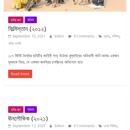
ছবির গল্প
রিভিউ
ফিল্মিস্তান (২০১২)
,
,
September 15, 2021
Editor
0 Comments
ড্রামা
বলিউড
শারিব হাশমি
১১৭ মিনিট দৈর্ঘ্যের ছবিটির কাহিনী গড়ে উঠেছে মুম্বাইয়ের অধিবাসী সানি নামের একজন
যুবককে নিয়ে, যে একজন জনপ্রিয় চলচ্চিত্র অভিনেতা হতে
Read more
ছবির গল্প
রিভিউ
ঊনলৌকিক (২০২১)
,
September 12, 2021
Editor
0 Comments
ওয়েব সিরিজ