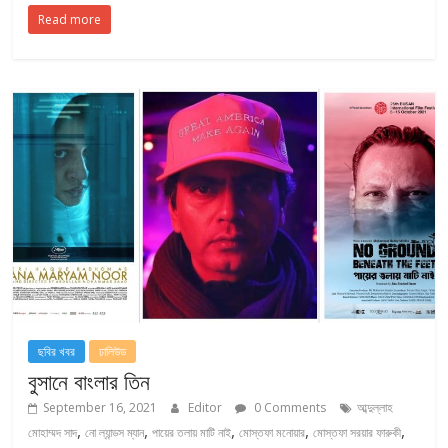
Read more
ছবির খবর
ঢালিউড
বুসানে বাংলার তিন
September 16, 2021
Editor
0 Comments
আব্দুল্লাহ
,
,
,
,
,
মোহাম্মদ সাদ
নো ল্যান্ডস ম্যান
পায়ের তলায় মাটি নাই
মোস্তফা মনোয়ার
মোস্তফা সরয়ার ফারুকী