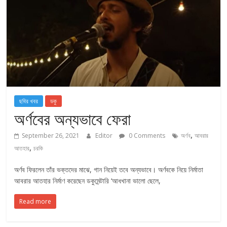
ছবির খবর
ডকু
অর্ণবের অন্যভাবে ফেরা
,
September 26, 2021
Editor
0 Comments
অর্ণব
আবরার
,
আতহার
চরকি
অর্ণব ফিরলেন তাঁর ভক্তদের মাঝে, গান নিয়েই তবে অন্যভাবে। অর্ণবকে নিয়ে নির্মাতা
আবরার আতহার নির্মাণ করেছেন ডকুমেন্টারি ‘আধখানা ভালো ছেলে,
Read more