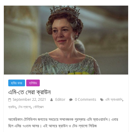
ছবির খবর
হলিউড
এমি-তে সেরা ক্রাউন
,
September 22, 2021
Editor
0 Comments
এমি অ্যাওয়ার্ডস
,
,
ক্রাউন
টেড ল্যাসো
নেটফ্লিক্স
আমেরিকান টেলিভিশন জগতের সবচেয়ে সম্মানজনক পুরস্কার এমি অ্যাওয়ার্ডস। এবার
ছিল এমির ৭৩তম আসর। এই আসরে ক্রাউন ও টেড ল্যাসো সিরিজ