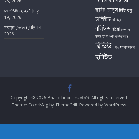
26, 2026
ছবির মানুষ
টিভি
ডকু
দ্য ওডিসি (২০২৬)
July
19, 2026
ঢালিউড
বইপত্র
বলিউড
সাতলুজ (২০২৬)
July 14,
বায়ো
বিজ্ঞাপন
2026
মঞ্চ
মজার তথ্য
মাস্টারক্লাস
রিভিউ
সাক্ষাৎকার
সঙ্গীত
হলিউড
Copyright © 2026
Bhalochobi – ভালো ছবি
. All rights reserved.
Theme:
ColorMag
by ThemeGrill. Powered by
WordPress
.