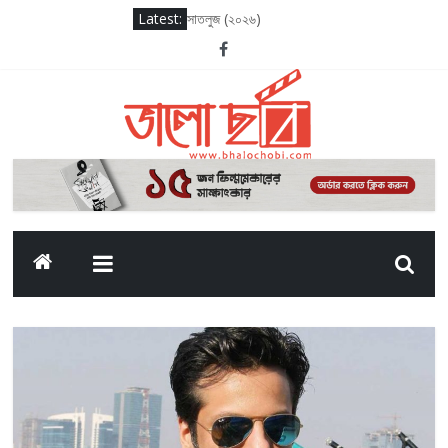
Latest:
সাতলুজ (২০২৬)
আদর্শ বাল বিদ্যালয় (২০২৬)
সাকসেশন সিজন থ্রি
লগ আউট (২০২৫)
দ্য ওডিসি (২০২৬)