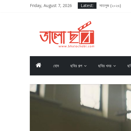
Friday, August 7, 2026
Latest:
সাতলুজ (২০২৬)
আদর্শ বাল বিদ্যালয় (২
সাকসেশন সিজন থ্রি
লগ আউট (২০২৫)
দ্য ওডিসি (২০২৬)
হোম
ছবির গল্প
ছবির খবর
ছব