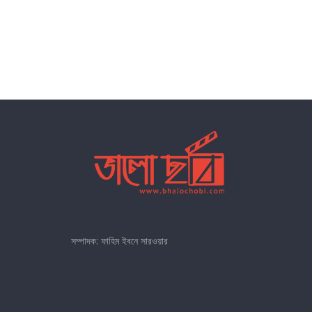
সম্পাদক: ফাহিম ইবনে সারওয়ার