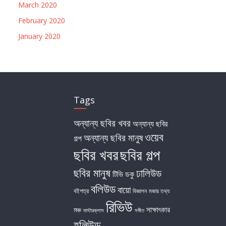
March 2020
February 2020
January 2020
Tags
অন্যান্য ছবির খবর
অন্যান্য ছবির
ওয়েব
অন্যান্য ছবির মানুষ
গল্প
ছবির খবর
ছবির গল্প
ছবির মানুষ
ঢালিউড
টিভি
ডকু
বলিউড
বায়ো
বইপত্র
বিজ্ঞাপন
মজার তথ্য
রিভিউ
সাক্ষাৎকার
মঞ্চ
মাস্টারক্লাস
সঙ্গীত
হলিউড