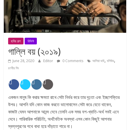
ছবির গল্প
রিভিউ
গাল্লি বয় (২০১৯)
,
,
June 28, 2020
Editor
0 Comments
আলিয়া ভাট
বলিউড
রণবীর সিং
একজন মানুষ কি করার ক্ষমতা রাখে সেটা নির্ভর করে তার দৃঢ়তা এবং ইচ্ছাশক্তির
উপর। আপনি যদি কোন কাজ করতে ভালোবাসেন সেটা করে যেতে থাকেন,
কাজটা যেমন আপনাকে আনন্দ দেবে তেমনি এক সময় যশ-খ্যাতি-অর্থ সবই এনে
দেবে। পারিবারিক পরিচিতি, অর্থনৈতিক অবস্থা এসব কোন কিছুই আপনার
স্বপ্নপূরণের পথে বাধা হয়ে দাঁড়াতে পারে না।