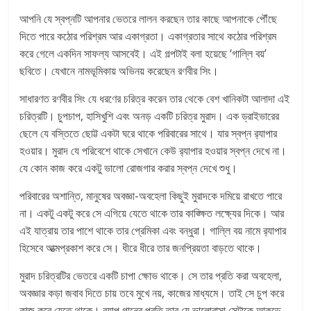
আপনি যে স্বপ্নটি আপনার ভেতরে লালন করছেন তার কাছে আপনাকে পৌঁছে
দিতে পারে কঠোর পরিশ্রম আর একাগ্রতা। একাগ্রতার সাথে কঠোর পরিশ্রম
করে গেলে একদিন সাফল্য আসবেই। এই গল্পটাই বলা হয়েছে ‘গাল্লি বয়’
ছবিতে। যেখানে নামভূমিকায় অভিনয় করেছেন রণবীর সিং।
সাধারণত রণবীর সিং যে ধরণের চরিত্র করেন তার থেকে বেশ খানিকটা আলাদা এই
চরিত্রটি। চুপচাপ, হাসিখুশি এবং অনড় একটি চরিত্র মুরাদ। এক ড্রাইভারের
ছেলে যে বস্তিতে ছোট্ট একটা ঘরে থাকে পরিবারের সাথে। যার স্বপ্ন র‌্যাপার
হওয়ার। মুরাদ যে পরিবেশে থাকে সেখানে কেউ র‌্যাপার হওয়ার স্বপ্ন দেখে না।
যে কোন কাজ করে একটু ভালো রোজগার করার স্বপ্ন দেখে শুধু।
পরিবারের অশান্তি, মানুষের অবজ্ঞা-অবহেলা কিছুই মুরাদকে দমিয়ে রাখতে পারে
না। একটু একটু করে সে এগিয়ে যেতে থাকে তার কাঙ্ক্ষিত লক্ষ্যের দিকে। আর
এই যাত্রায় তার পাশে থাকে তার প্রেমিকা এবং বন্ধুরা। গাল্লি বয় নামে র‌্যাপার
হিসেবে আত্মপ্রকাশ করে সে। ধীরে ধীরে তার জনপ্রিয়তা বাড়তে থাকে।
মুরাদ চরিত্রটির ভেতরে একটি চাপা ক্ষোভ থাকে। সে তার প্রতি করা অবহেলা,
অবজ্ঞার কড়া জবাব দিতে চায় তবে মুখে নয়, কাজের মাধ্যমে। তাই সে চুপ করে
কাজ করে যেতে থাকে। র‌্যাপ গানের প্রতি তার যে ভালোবাসা সেটাকে আকড়ে