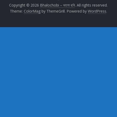
Copyright © 2026
Bhalochobi – ভালো ছবি
. All rights reserved.
Theme:
ColorMag
by ThemeGrill. Powered by
WordPress
.