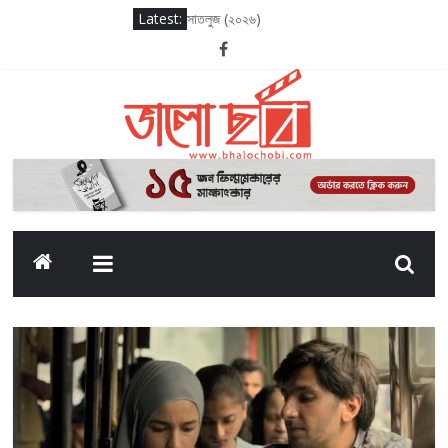
Latest:
সাতলুজ (২০২৬)
আদর্শ বাল বিদ্যালয় (২০২৬)
সাকসেশন সিজন থ্রি
লগ আউট (২০২৫)
দ্য ওডিসি (২০২৬)