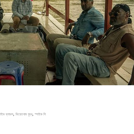
,
,
ফাইভ ব্লাডস
ভিয়েতনাম যুদ্ধ
স্পাইক লি