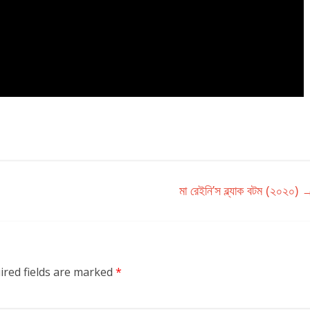
মা রেইনি’স ব্ল্যাক বটম (২০২০)
ired fields are marked
*