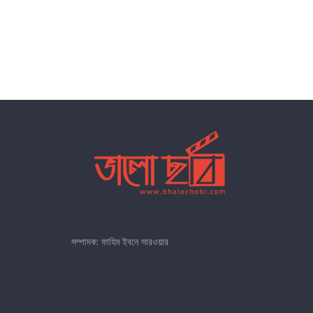
সম্পাদক: ফাহিম ইবনে সারওয়ার