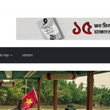
় (২০২৬)
ির মানুষ
যোগাযোগ