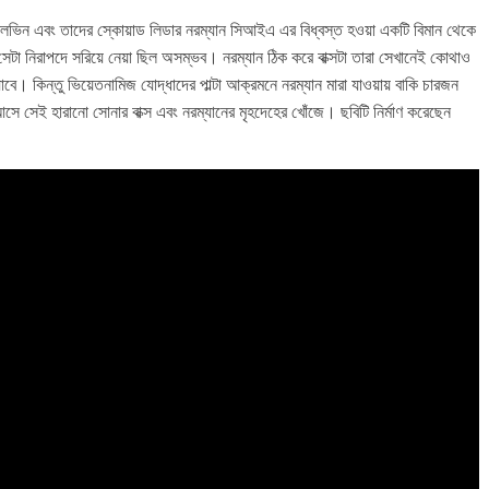
, মেলভিন এবং তাদের স্কোয়াড লিডার নরম্যান সিআইএ এর বিধ্বস্ত হওয়া একটি বিমান থেকে
েকে সেটা নিরাপদে সরিয়ে নেয়া ছিল অসম্ভব। নরম্যান ঠিক করে বাক্সটা তারা সেখানেই কোথাও
যাবে। কিন্তু ভিয়েতনামিজ যোদ্ধাদের পাল্টা আক্রমনে নরম্যান মারা যাওয়ায় বাকি চারজন
আসে সেই হারানো সোনার বাক্স এবং নরম্যানের মৃহদেহের খোঁজে। ছবিটি নির্মাণ করেছেন