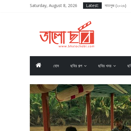
Saturday, August 8, 2026
Latest:
সাতলুজ (২০২৬)
আদর্শ বাল বিদ্যালয
সাকসেশন সিজন থ্রি
লগ আউট (২০২৫)
দ্য ওডিসি (২০২৬)
হোম
ছবির গল্প
ছবির খবর
ছব