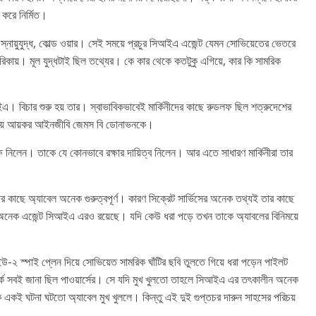
 করে নির্মিত।
 স্নায়ুযুদ্ধ, কোল্ড ওয়ার। সেই সময়ে প্রচুর সিআইএ এজেন্ট যেমন সোভিয়েতের ভেতরে
িকায়। মূল যুদ্ধটাই ছিল তথ্যের। কে কার থেকে কতটুকু এগিয়ে, কার কি সামরিক
 বিচার শুরু হয় তার। স্বাভাবিকভাবেই মার্কিনীদের কাছে রুডলফ ছিল শত্রুদেশের
া হয় আয়কর আইনজীবি জেমস বি ডোনাভনকে।
 নিলেন। তাকে যে কোনভাবে রক্ষার দায়িত্ব নিলেন। আর এতে সাধারণ মার্কিনীরা তার
র কাছে অ্যাবেল অনেক গুরুত্বপূর্ণ। কারণ সিক্রেট সার্ভিসের অনেক তথ্যই তার কাছে
েক এজেন্ট সিআইএ এরও রয়েছে। যদি কেউ ধরা পড়ে তখন তাকে অ্যাবলের বিনিময়ে
 স্পাই প্লেন দিয়ে সোভিয়েত সামরিক ঘাঁটির ছবি তুলতে গিয়ে ধরা পড়েন পাইলট
ম্পর্কে সবই জানা ছিল পাওয়ার্সের। সে যদি মুখ খুলতো তাহলে সিআইএ এর তৎকালীন অনেক
কই ঘটনা ঘটতো অ্যাবেল মুখ খুললে। কিন্তু এই দুই গুপ্তচর দারুন সাহসের পরিচয়