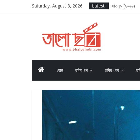
Saturday, August 8, 2026
Latest:
সাতলুজ (২০২৬)
আদর্শ বাল বিদ্যালয
সাকসেশন সিজন থ্রি
লগ আউট (২০২৫)
দ্য ওডিসি (২০২৬)
হোম
ছবির গল্প
ছবির খবর
ছব