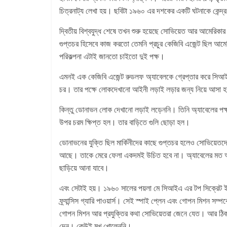
চিত্রনাট্য লেখা হয়। ছবিটা ১৯৬০ এর দশকের একটি ঘটনাকে কেন্দ্র
দ্বিতীয় বিশ্বযুদ্ধ শেষে তখন শুরু হয়েছে সোভিয়েত আর আমেরিকার
গুপ্তচর হিসেবে কাজ করতো তেমনি প্রচুর কেজিবি এজেন্ট ছিল আমের
পরিকল্পনা এটাই জানতো চাইতো দুই পক্ষ।
এমনই এক কেজিবি এজেন্ট রুডলফ অ্যাবেলকে গ্রেপ্তার করে সিআইএ।
চর। তার পক্ষে লোকদেখানো আইনী লড়াই লড়ার জন্য নিয়ে আস
কিন্তু ডোনাভন লোক দেখানো লড়াই লড়েননি। তিনি অ্যাবেলের পক্ষ
উপর চরম ক্ষিপ্ত হল। তার বাড়িতে গুলি ছোড়া হল।
ডোনাভনের যুক্তি ছিল মার্কিনীদের কাছে গুপ্তচর হলেও সোভিয়েতদে
আছে। তাকে মেরে ফেলা একদমই উচিত হবে না। অ্যাবেলের মত অন
ছাড়িয়ে আনা যাবে।
এবং সেটাই হয়। ১৯৬০ সালের পয়লা মে সিআইএ এর টপ সিক্রেট ইউ-২
ফ্র্যান্সিস গ্যারি পাওয়ার্স। সেই স্পাই প্লেন এবং গোপন মিশন স
গোপন মিশন আর প্রযুক্তির কথা সোভিয়েতরা জেনে যেত। আর ঠিক এ
দেন। কেউই মুখ খোলেননি।