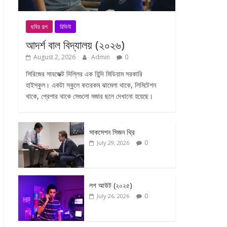
ছবির গল্প
রিভিউ
আদর্শ বাল বিদ্যালয় (২০২৬)
August 2, 2026
Admin
0
সিরিজের সাবজেক্ট দিল্লির এক হিন্দি মিডিয়াম সরকারি
হাইস্কুল। একটা স্কুলে কতরকম ঝামেলা থাকে, লিমিটেশন
থাকে, প্রেশার থাকে সেগুলো মজার ছলে দেখানো হয়েছে।
সাকসেশন সিজন থ্রি
0
July 29, 2026
লগ আউট (২০২৫)
0
July 26, 2026