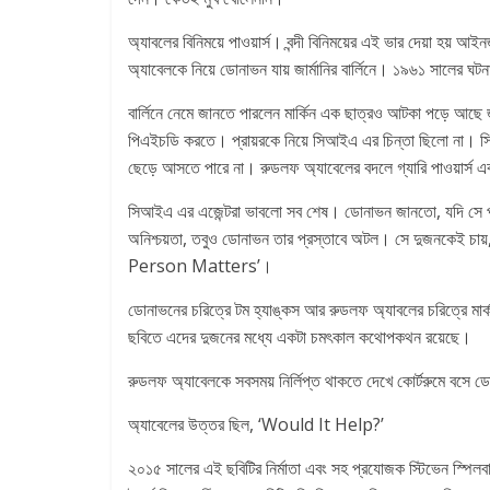
অ্যাবলের বিনিময়ে পাওয়ার্স। বন্দী বিনিময়ের এই ভার দেয়া হয
অ্যাবেলকে নিয়ে ডোনাভন যায় জার্মানির বার্লিনে। ১৯৬১ সালের ঘট
বার্লিনে নেমে জানতে পারলেন মার্কিন এক ছাত্রও আটকা পড়ে আছে জার
পিএইচডি করতে। প্রায়রকে নিয়ে সিআইএ এর চিন্তা ছিলো না। সি
ছেড়ে আসতে পারে না। রুডলফ অ্যাবেলের বদলে গ্যারি পাওয়ার্স এবং
সিআইএ এর এজেন্টরা ভাবলো সব শেষ। ডোনাভন জানতো, যদি সে প্রায়
অনিশ্চয়তা, তবুও ডোনাভন তার প্রস্তাবে অটল। সে দুজনকেই চায়,
Person Matters’।
ডোনাভনের চরিত্রে টম হ্যাঙ্কস আর রুডলফ অ্যাবলের চরিত্রে মার্ক 
ছবিতে এদের দুজনের মধ্যে একটা চমৎকাল কথোপকথন রয়েছে।
রুডলফ অ্যাবেলকে সবসময় নির্লিপ্ত থাকতে দেখে কোর্টরুমে
অ্যাবেলের উত্তর ছিল, ‘Would It Help?’
২০১৫ সালের এই ছবিটির নির্মাতা এবং সহ প্রযোজক স্টিভেন স্পিলবা