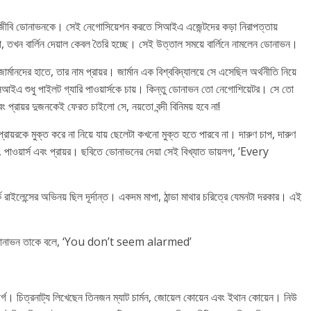
় আইনজীবি ডোনাভনকে। সেই নেগোসিয়েশন করতে সিআইএ এজেন্টদের কড়া নিরাপত্তায়
না, তখন বার্লিন দেয়াল কেবল তৈরি হচ্ছে। সেই উত্তাল সময়ে বার্লিনে নামলেন ডোনাভন।
্মানদের হাতে, তার নাম প্রায়র। জার্মান এক বিশ্ববিদ্যালয়ে সে এসেছিল অর্থনীতি নিয়ে
আইএ শুধু পাইলট গ্যারি পাওয়ার্সকে চায়। কিন্তু ডোনাভন তো নেগোশিয়েটর। সে তো
 প্রায়র দুজনকেই ফেরত চাইলো সে, নয়তো বন্দী বিনিময় হবে না!
রকে মুক্ত করে না নিয়ে যায় ছেলেটা কখনো মুক্ত হতে পারবে না। দারুণ চাপ, দারুণ
 পাওয়ার্স এবং প্রায়র। ছবিতে ডোনাভনের দেয়া সেই বিখ্যাত ডায়লগ, ‘Every
রাইলেন্সের অভিনয় ছিল দূর্দান্ত। একদম মাপা, ঠান্ডা মাথার চরিত্রে যেমনটা দরকার। এই
 বসে ডোনাভন তাকে বলে, ‘You don’t seem alarmed’
র্গ। চিত্রনাট্য লিখেছেন তিনজন ম্যাট চার্মন, জোয়েল কোয়েন এবং ইথান কোয়েন। নিউ