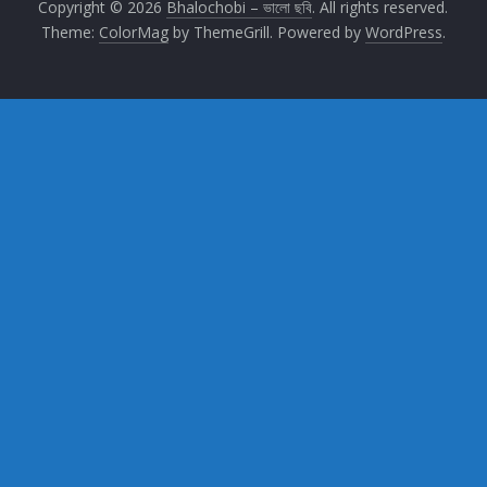
Copyright © 2026
Bhalochobi – ভালো ছবি
. All rights reserved.
Theme:
ColorMag
by ThemeGrill. Powered by
WordPress
.