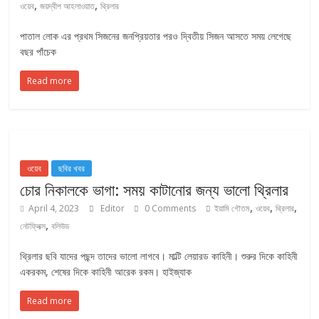
,
,
ওয়েব
জয়দ্বীপ আহলাওয়াত
থ্রিলার
পাতাল লোক এর প্রথম সিজনের জনপ্রিয়তার পরও দ্বিতীয় সিজন আসতে সময় লেগেছে
বছর পাঁচেক
Read more
ওয়েব
ছবির খবর
চোর নিকালকে ভাগা: সময় কাটানোর জন্য ভালো থ্রিলার
,
,
,
April 4, 2023
Editor
0 Comments
ইয়ামি গৌতম
ওয়েব
থ্রিলার
,
নেটফ্লিক্স
বলিউড
থ্রিলার ছবি যাদের পছন্দ তাদের ভালো লাগবে। মাল্টি লেয়ারড কাহিনী। শুরুর দিকে কাহিনী
একরকম, শেষের দিকে কাহিনী আরেক রকম। হাইজ্যাক
Read more