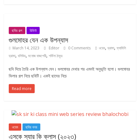
ছবির গল্প
রিভিউ
গুলমোহর যেন এক উপন্যাস
,
,
March 14, 2023
Editor
0 Comments
ওয়েব
ড্রামা
ফ্যামিলি
,
,
,
ড্রামা
বলিউড
মনোজ বাজপেয়ী
শর্মিলা ঠাকুর
ছবি দিয়ে তৈরি এক উপন্যাস যেন। গুলমোহর দেখার পর এমনই অনুভূতি হলো। গুলমোহর
ভিলার গল্প নিয়ে ছবিটি। একই ছাদের নিচে
Read more
ওয়েব
ছবির খবর
এসকে স্যার কি ক্লাস (২০২৩)