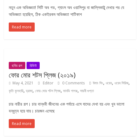
নতুন এক অভিজ্ঞতা! সিটি অব গড, গ্যাংস অব ওয়াসিপুর বা জাল্লিকাট্টু দেখার পর যে
অভিজ্ঞতা হয়েছিল, ঠিক একইরকম অভিজ্ঞতা শাটিকাপ
Read more
ছবির গল্প
রিভিউ
ফোর মোর শটস প্লিজ (২০১৯)
,
,
,
May 4, 2021
Editor
0 Comments
উমাং সিং
ওয়েব
ওয়েব সিরিজ
,
,
,
,
কৃতি কুলহারি
ড্রামা
ফোর মোর শটস প্লিজ
মানভি গাগরু
সায়নী গুপ্তা
চার নারীর গল্প। চার বান্ধবী জীবনের এক পর্যায়ে এসে যাদের দেখা হয় এবং খুব ভালো
বন্ধুত্ব হয়ে যায়। চারজন এসেছে
Read more