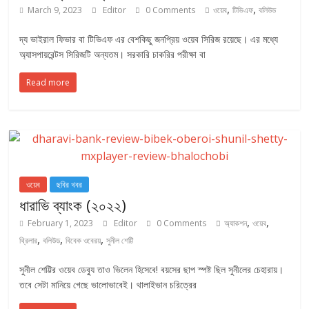
,
,
March 9, 2023
Editor
0 Comments
ওয়েব
টিভিএফ
বলিউড
দ্য ভাইরাল ফিভার বা টিভিএফ এর বেশকিছু জনপ্রিয় ওয়েব সিরিজ রয়েছে। এর মধ্যে
অ্যাসপায়রেন্টস সিরিজটি অন্যতম। সরকারি চাকরির পরীক্ষা বা
Read more
ওয়েব
ছবির খবর
ধারাভি ব্যাংক (২০২২)
,
,
February 1, 2023
Editor
0 Comments
অ্যাকশন
ওয়েব
,
,
,
থ্রিলার
বলিউড
বিবেক ওবেরয়
সুনীল শেট্টি
সুনীল শেট্টির ওয়েব ডেব্যু তাও ভিলেন হিসেবে! বয়সের ছাপ স্পষ্ট ছিল সুনীলের চেহারায়।
তবে সেটা মানিয়ে গেছে ভালোভাবেই। থালাইভান চরিত্রের