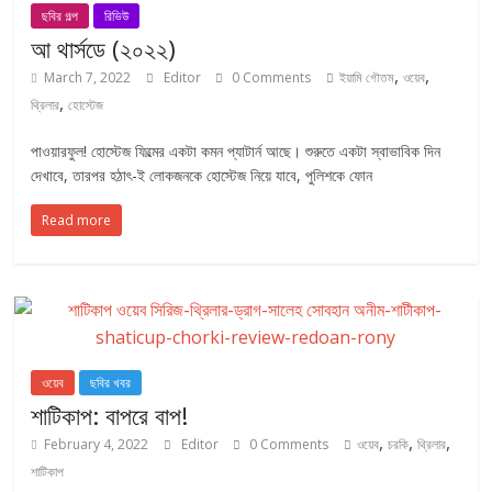
ছবির গল্প
রিভিউ
আ থার্সডে (২০২২)
,
,
March 7, 2022
Editor
0 Comments
ইয়ামি গৌতম
ওয়েব
,
থ্রিলার
হোস্টেজ
পাওয়ারফুল! হোস্টেজ ফিল্মের একটা কমন প্যাটার্ন আছে। শুরুতে একটা স্বাভাবিক দিন
দেখাবে, তারপর হঠাৎ-ই লোকজনকে হোস্টেজ নিয়ে যাবে, পুলিশকে ফোন
Read more
ওয়েব
ছবির খবর
শাটিকাপ: বাপরে বাপ!
,
,
,
February 4, 2022
Editor
0 Comments
ওয়েব
চরকি
থ্রিলার
শাটিকাপ