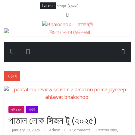
Latest:
সাতলুজ (২০২৬)
আদর্শ বাল বিদ্যালয় (২০২৬)
সাকসেশন সিজন থ্রি
লগ আউট (২০২৫)
দ্য ওডিসি (২০২৬)
ওয়েব
ছবির গল্প
রিভিউ
পাতাল লোক সিজন টু (২০২৫)
,
January 30, 2025
Admin
0 Comments
অ্যামাজন প্রাইম