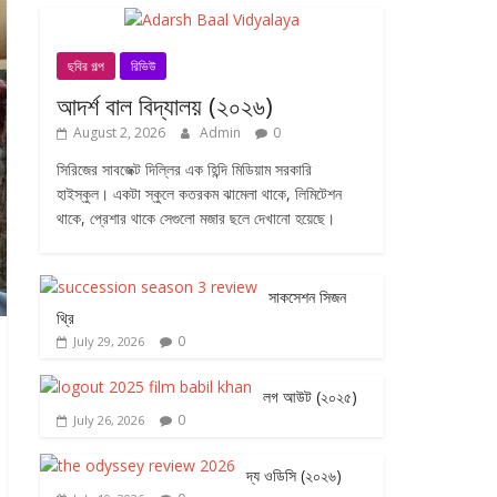
ছবির গল্প
রিভিউ
আদর্শ বাল বিদ্যালয় (২০২৬)
August 2, 2026
Admin
0
সিরিজের সাবজেক্ট দিল্লির এক হিন্দি মিডিয়াম সরকারি
হাইস্কুল। একটা স্কুলে কতরকম ঝামেলা থাকে, লিমিটেশন
থাকে, প্রেশার থাকে সেগুলো মজার ছলে দেখানো হয়েছে।
সাকসেশন সিজন
থ্রি
0
July 29, 2026
লগ আউট (২০২৫)
0
July 26, 2026
দ্য ওডিসি (২০২৬)