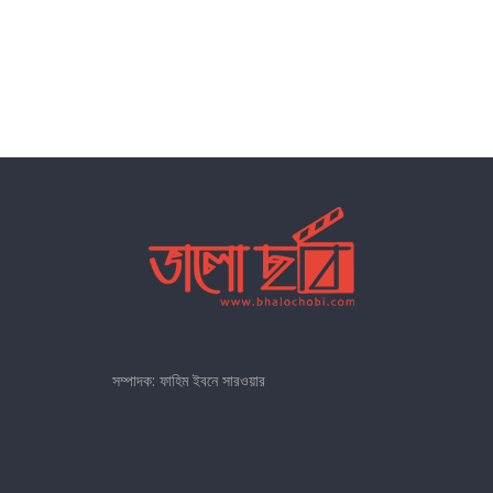
সম্পাদক: ফাহিম ইবনে সারওয়ার