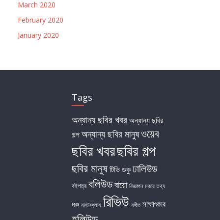
March 2020
February 2020
January 2020
Tags
অন্যান্য ছবির খবর
অন্যান্য ছবির
ওয়েব
অন্যান্য ছবির মানুষ
গল্প
ছবির খবর
ছবির গল্প
ছবির মানুষ
ঢালিউড
টিভি
ডকু
বলিউড
বায়ো
বইপত্র
বিজ্ঞাপন
মজার তথ্য
রিভিউ
সাক্ষাৎকার
মঞ্চ
মাস্টারক্লাস
সঙ্গীত
হলিউড