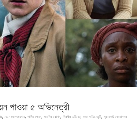
য়ন পাওয়া ৫ অভিনেত্রী
,
,
,
,
,
,
ার
রেনে জেলওয়েগার
শার্লিজ থেরন
সারশিয়া রোনান
সিনথিয়া এরিভো
সেরা অভিনেত্রী
স্কারলেট জোহানসন