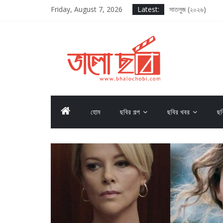
Friday, August 7, 2026
Latest:
সাতলুজ (২০২৬)
আদর্শ বাল বিদ্যালয় (২
সাকসেশন সিজন থ্রি
লগ আউট (২০২৫)
দ্য ওডিসি (২০২৬)
হোম
ছবির গল্প
ছবির খবর
ছব