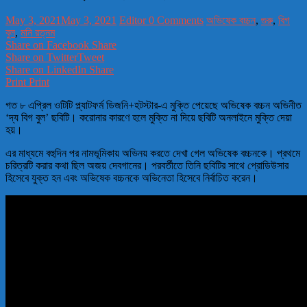
May 3, 2021
May 3, 2021
Editor
0 Comments
অভিষেক বচ্চন
,
গুরু
,
বিগ
বুল
,
মনি রত্নম
Share on Facebook
Share
Share on Twitter
Tweet
Share on LinkedIn
Share
Print
Print
গত ৮ এপ্রিল ওটিটি প্ল্যাটফর্ম ডিজনি+হটস্টার-এ মুক্তি পেয়েছে অভিষেক বচ্চন অভিনীত
‘দ্য বিগ বুল’ ছবিটি। করোনার কারণে হলে মুক্তি না দিয়ে ছবিটি অনলাইনে মুক্তি দেয়া
হয়।
এর মাধ্যমে বহুদিন পর নামভূমিকায় অভিনয় করতে দেখা গেল অভিষেক বচ্চনকে। প্রথমে
চরিত্রটি করার কথা ছিল অজয় দেবগানের। পরবর্তীতে তিনি ছবিটির সাথে প্রোডিউসার
হিসেবে যুক্ত হন এবং অভিষেক বচ্চনকে অভিনেতা হিসেবে নির্বাচিত করেন।