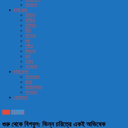
অন্যান্য
ছবির খবর
হলিউড
বলিউড
ঢালিউড
টিভি
বইপত্র
মঞ্চ
সঙ্গীত
বিজ্ঞাপন
ডকু
ওয়েব
অন্যান্য
ছবির মানুষ
সাক্ষাৎকার
বায়ো
মাস্টারক্লাস
অন্যান্য
যোগাযোগ
ওয়েব
ছবির খবর
গুরু থেকে বিগবুল: ভিন্ন চরিত্রে একই অভিষেক