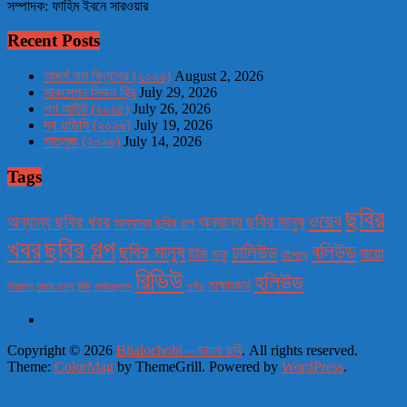
সম্পাদক: ফাহিম ইবনে সারওয়ার
Recent Posts
আদর্শ বাল বিদ্যালয় (২০২৬)
August 2, 2026
সাকসেশন সিজন থ্রি
July 29, 2026
লগ আউট (২০২৫)
July 26, 2026
দ্য ওডিসি (২০২৬)
July 19, 2026
সাতলুজ (২০২৬)
July 14, 2026
Tags
ছবির
ওয়েব
অন্যান্য ছবির খবর
অন্যান্য ছবির মানুষ
অন্যান্য ছবির গল্প
খবর
ছবির গল্প
বলিউড
ছবির মানুষ
ঢালিউড
বায়ো
টিভি
ডকু
বইপত্র
রিভিউ
হলিউড
মঞ্চ
সাক্ষাৎকার
বিজ্ঞাপন
মজার তথ্য
মাস্টারক্লাস
সঙ্গীত
Copyright © 2026
Bhalochobi – ভালো ছবি
. All rights reserved.
Theme:
ColorMag
by ThemeGrill. Powered by
WordPress
.