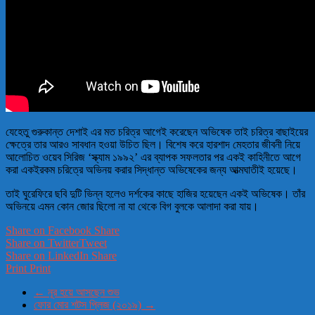
যেহেতু গুরুকান্ত দেশাই এর মত চরিত্র আগেই করেছেন অভিষেক তাই চরিত্র বাছাইয়ের
ক্ষেত্রে তার আরও সাবধান হওয়া উচিত ছিল। বিশেষ করে হারশাদ মেহতার জীবনী নিয়ে
আলোচিত ওয়েব সিরিজ ‘স্ক্যাম ১৯৯২’ এর ব্যাপক সফলতার পর একই কাহিনীতে আগে
করা একইরকম চরিত্রে অভিনয় করার সিদ্ধান্ত অভিষেকের জন্য আত্মঘাতীই হয়েছে।
তাই ঘুরেফিরে ছবি দুটি ভিন্ন হলেও দর্শকের কাছে হাজির হয়েছেন একই অভিষেক। তাঁর
অভিনয়ে এমন কোন জোর ছিলো না যা থেকে বিগ বুলকে আলাদা করা যায়।
Share on Facebook
Share
Share on Twitter
Tweet
Share on LinkedIn
Share
Print
Print
←
নূর হয়ে আসছেন শুভ
ফোর মোর শটস প্লিজ (২০১৯)
→