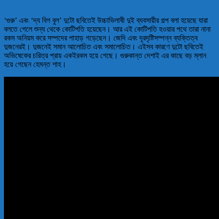
‘গুরু’ এবং ‘দ্য বিগ বুল’ দুটো ছবিতেই উচ্চাভিলাষী দুই ব্যবসায়ীর গল্প বলা হয়েছে যারা
বলতে গেলে শুন্য থেকে কোটিপতি হয়েছেন। আর এই কোটিপতি হওয়ার পথে তারা নানা
রকম অনিয়ম করে সম্পদের পাহাড় গড়েছেন। জেদি এবং দূরদৃষ্টিসম্পন্ন ব্যক্তিত্ব
দুজনেরই। দুজনেই সমান আলোচিত এবং সমালোচিত। এইসব কারণে দুটো ছবিতেই
অভিষেকের চরিত্র প্রায় একইরকম হয়ে গেছে। গুরুকান্ত দেশাই এর কাছে বড় ম্লান
হয়ে গেছেন হেমন্ত শাহ।