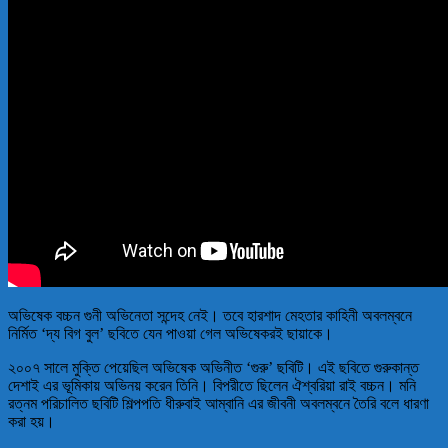
অভিষেক বচ্চন গুনী অভিনেতা সন্দেহ নেই। তবে হারশাদ মেহতার কাহিনী অবলম্বনে
নির্মিত ‘দ্য বিগ বুল’ ছবিতে যেন পাওয়া গেল অভিষেকরই ছায়াকে।
২০০৭ সালে মুক্তি পেয়েছিল অভিষেক অভিনীত ‘গুরু’ ছবিটি। এই ছবিতে গুরুকান্ত
দেশাই এর ভূমিকায় অভিনয় করেন তিনি। বিপরীতে ছিলেন ঐশ্বরিয়া রাই বচ্চন। মনি
রত্নম পরিচালিত ছবিটি শিল্পপতি ধীরুবাই আম্বানি এর জীবনী অবলম্বনে তৈরি বলে ধারণা
করা হয়।