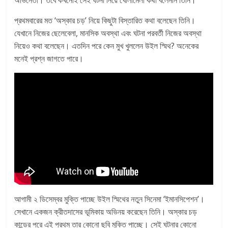
অভিনেতা। তবে কখনোই সেই ঘটনা নিয়ে খোলামেলা কথা বলেননি তিনি।
প্রথমবারের মত ‘অস্কার চড়’ নিয়ে কিছুটা বিস্তারিত কথা বলেছেন তিনি।
যেখানে নিজের ছেলেবেলা, মানসিক অবস্থা এবং ঘটনা পরবর্তী নিজের অবস্থা
নিয়েও কথা বলেছেন। এতদিন পরে কেন মুখ খুললেন উইল স্মিথ? অনেকের
মনেই প্রশ্ন জাগতে পারে।
আগামী ২ ডিসেম্বর মুক্তি পাচ্ছে উইল স্মিথের নতুন সিনেমা ‘ইমানসিপেশন’।
সেখানে একজন ক্রীতদাসের ভূমিকায় অভিনয় করেছেন তিনি। অস্কার চড়
কান্ডের পরে এই প্রথম তার কোনো ছবি মুক্তি পাচ্ছে। সেই ঘটনার কোনো