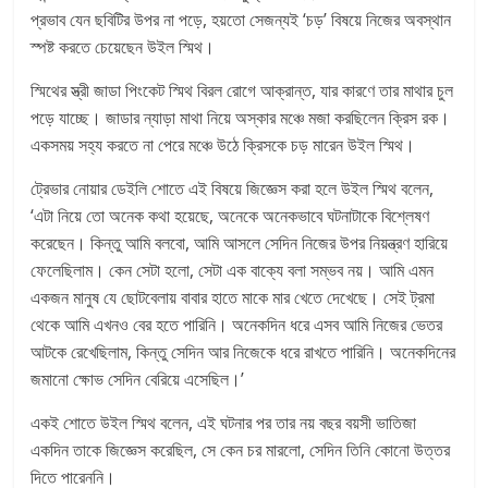
প্রভাব যেন ছবিটির উপর না পড়ে, হয়তো সেজন্যই ‘চড়’ বিষয়ে নিজের অবস্থান
স্পষ্ট করতে চেয়েছেন উইল স্মিথ।
স্মিথের স্ত্রী জাডা পিংকেট স্মিথ বিরল রোগে আক্রান্ত, যার কারণে তার মাথার চুল
পড়ে যাচ্ছে। জাডার ন্যাড়া মাথা নিয়ে অস্কার মঞ্চে মজা করছিলেন ক্রিস রক।
একসময় সহ্য করতে না পেরে মঞ্চে উঠে ক্রিসকে চড় মারেন উইল স্মিথ।
ট্রেভার নোয়ার ডেইলি শোতে এই বিষয়ে জিজ্ঞেস করা হলে উইল স্মিথ বলেন,
‘এটা নিয়ে তো অনেক কথা হয়েছে, অনেকে অনেকভাবে ঘটনাটাকে বিশ্লেষণ
করেছেন। কিন্তু আমি বলবো, আমি আসলে সেদিন নিজের উপর নিয়ন্ত্রণ হারিয়ে
ফেলেছিলাম। কেন সেটা হলো, সেটা এক বাক্যে বলা সম্ভব নয়। আমি এমন
একজন মানুষ যে ছোটবেলায় বাবার হাতে মাকে মার খেতে দেখেছে। সেই ট্রমা
থেকে আমি এখনও বের হতে পারিনি। অনেকদিন ধরে এসব আমি নিজের ভেতর
আটকে রেখেছিলাম, কিন্তু সেদিন আর নিজেকে ধরে রাখতে পারিনি। অনেকদিনের
জমানো ক্ষোভ সেদিন বেরিয়ে এসেছিল।’
একই শোতে উইল স্মিথ বলেন, এই ঘটনার পর তার নয় বছর বয়সী ভাতিজা
একদিন তাকে জিজ্ঞেস করেছিল, সে কেন চর মারলো, সেদিন তিনি কোনো উত্তর
দিতে পারেননি।