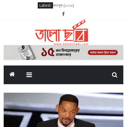
Latest:
সাতলুজ (২০২৬)
আদর্শ বাল বিদ্যালয় (২০২৬)
সাকসেশন সিজন থ্রি
লগ আউট (২০২৫)
দ্য ওডিসি (২০২৬)