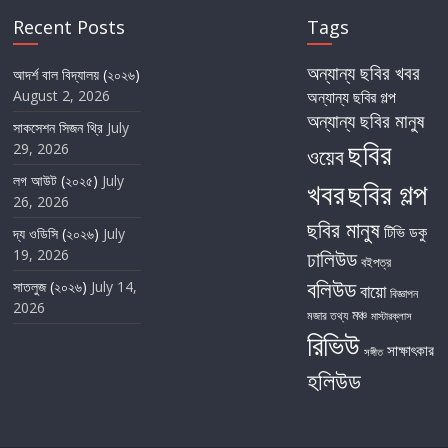
Recent Posts
Tags
অন্যান্য ছবির খবর
আদর্শ বাল বিদ্যালয় (২০২৬)
August 2, 2026
অন্যান্য ছবির গল্প
অন্যান্য ছবির মানুষ
সাকসেশন সিজন থ্রি
July
ছবির
29, 2026
ওয়েব
লগ আউট (২০২৫)
July
খবর
ছবির গল্প
26, 2026
ছবির মানুষ
টিভি
ডকু
দ্য ওডিসি (২০২৬)
July
19, 2026
ঢালিউড
বইপত্র
বলিউড
সাতলুজ (২০২৬)
July 14,
বায়ো
বিজ্ঞাপন
2026
মঞ্চ
মজার তথ্য
মাস্টারক্লাস
রিভিউ
সাক্ষাৎকার
সঙ্গীত
হলিউড