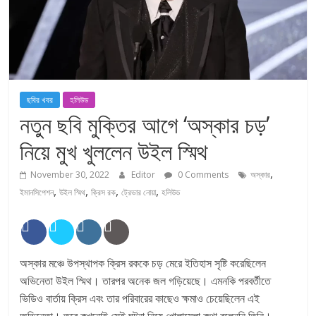
ছবির খবর
হলিউড
নতুন ছবি মুক্তির আগে ‘অস্কার চড়’
নিয়ে মুখ খুললেন উইল স্মিথ
,
November 30, 2022
Editor
0 Comments
অস্কার
,
,
,
,
ইমানসিপেশন
উইল স্মিথ
ক্রিস রক
ট্রেভার নোয়া
হলিউড
অস্কার মঞ্চে উপস্থাপক ক্রিস রককে চড় মেরে ইতিহাস সৃষ্টি করেছিলেন
অভিনেতা উইল স্মিথ। তারপর অনেক জল গড়িয়েছে। এমনকি পরবর্তীতে
ভিডিও বার্তায় ক্রিস এবং তার পরিবারের কাছেও ক্ষমাও চেয়েছিলেন এই