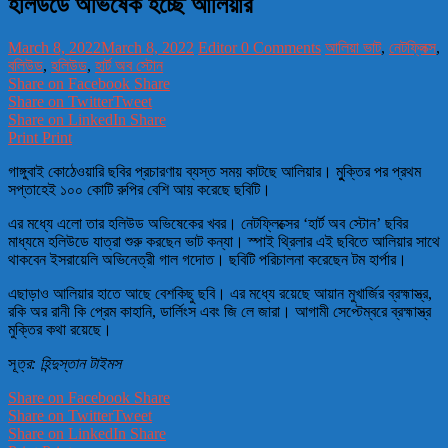
হলিউডে অভিষেক হচ্ছে আলিয়ার
March 8, 2022
March 8, 2022
Editor
0 Comments
আলিয়া ভাট
,
নেটফ্লিক্স
,
বলিউড
,
হলিউড
,
হার্ট অব স্টোন
Share on Facebook
Share
Share on Twitter
Tweet
Share on LinkedIn
Share
Print
Print
গাঙ্গুবাই কোঠেওয়ারি ছবির প্রচারণায় ব্যস্ত সময় কাটছে আলিয়ার। মুুক্তির পর প্রথম
সপ্তাহেই ১০০ কোটি রুপির বেশি আয় করেছে ছবিটি।
এর মধ্যে এলো তার হলিউড অভিষেকের খবর। নেটফ্লিক্সের ‘হার্ট অব স্টোন’ ছবির
মাধ্যমে হলিউডে যাত্রা শুরু করছেন ভাট কন্যা। স্পাই থ্রিলার এই ছবিতে আলিয়ার সাথে
থাকবেন ইসরায়েলি অভিনেত্রী গাল গদোত। ছবিটি পরিচালনা করেছেন টম হার্পার।
এছাড়াও আলিয়ার হাতে আছে বেশকিছু ছবি। এর মধ্যে রয়েছে আয়ান মুখার্জির ব্রহ্মাস্ত্র,
রকি অর রানী কি প্রেম কাহানি, ডার্লিংস এবং জি লে জারা। আগামী সেপ্টেম্বরে ব্রহ্মাস্ত্র
মুক্তির কথা রয়েছে।
সূ
ত্র: হিন্দুস্তান টাইমস
Share on Facebook
Share
Share on Twitter
Tweet
Share on LinkedIn
Share