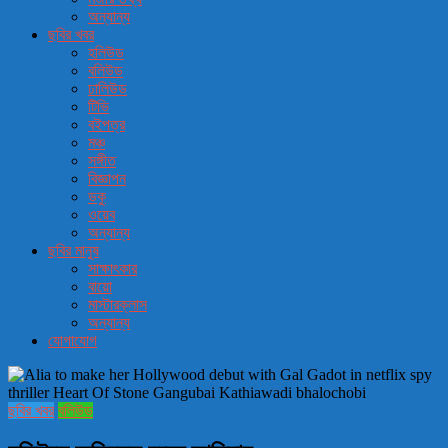
অন্যান্য
ছবির খবর
হলিউড
বলিউড
ঢালিউড
টিভি
বইপত্র
মঞ্চ
সঙ্গীত
বিজ্ঞাপন
ডকু
ওয়েব
অন্যান্য
ছবির মানুষ
সাক্ষাৎকার
বায়ো
মাস্টারক্লাস
অন্যান্য
যোগাযোগ
ছবির খবর
বলিউড