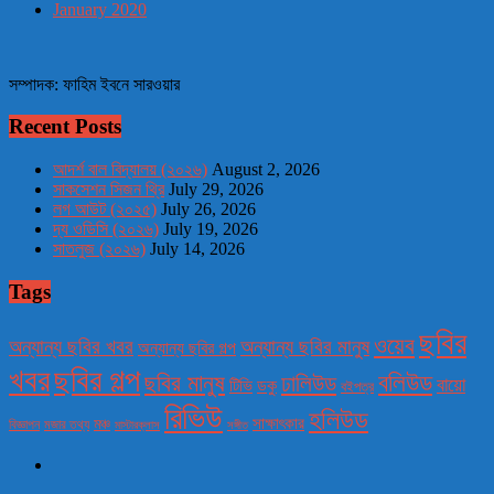
January 2020
সম্পাদক: ফাহিম ইবনে সারওয়ার
Recent Posts
আদর্শ বাল বিদ্যালয় (২০২৬)
August 2, 2026
সাকসেশন সিজন থ্রি
July 29, 2026
লগ আউট (২০২৫)
July 26, 2026
দ্য ওডিসি (২০২৬)
July 19, 2026
সাতলুজ (২০২৬)
July 14, 2026
Tags
ছবির
ওয়েব
অন্যান্য ছবির খবর
অন্যান্য ছবির মানুষ
অন্যান্য ছবির গল্প
খবর
ছবির গল্প
বলিউড
ছবির মানুষ
ঢালিউড
বায়ো
টিভি
ডকু
বইপত্র
রিভিউ
হলিউড
মঞ্চ
সাক্ষাৎকার
বিজ্ঞাপন
মজার তথ্য
মাস্টারক্লাস
সঙ্গীত