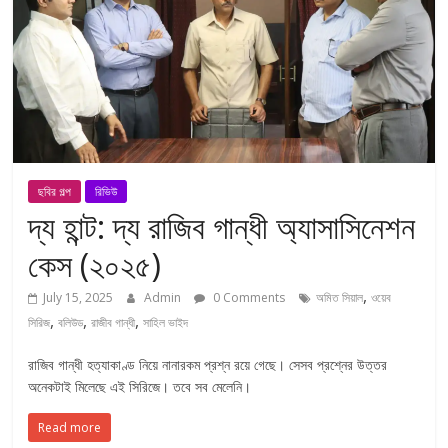
ছবির গল্প
রিভিউ
দ্য হান্ট: দ্য রাজিব গান্ধী অ্যাসাসিনেশন
কেস (২০২৫)
,
July 15, 2025
Admin
0 Comments
অমিত সিয়াল
ওয়েব
,
,
,
সিরিজ
বলিউড
রাজীব গান্ধী
সাহিল ভাইদ
রাজিব গান্ধী হত্যাকাণ্ড নিয়ে নানারকম প্রশ্ন রয়ে গেছে। সেসব প্রশ্নের উত্তর
অনেকটাই মিলেছে এই সিরিজে। তবে সব মেলেনি।
Read more