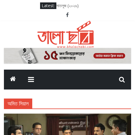
Latest:
সাতলুজ (২০২৬)
আদর্শ বাল বিদ্যালয় (২০২৬)
সাকসেশন সিজন থ্রি
লগ আউট (২০২৫)
দ্য ওডিসি (২০২৬)
অমিত সিয়াল