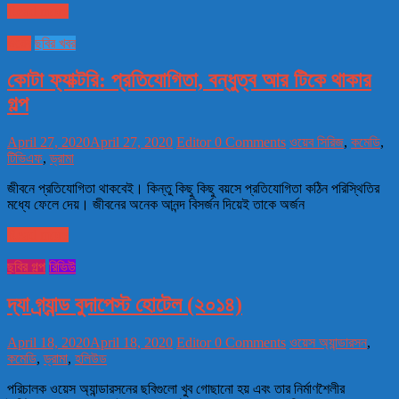
Read more
ওয়েব
ছবির খবর
কোটা ফ্যাক্টরি: প্রতিযোগিতা, বন্ধুত্ব আর টিকে থাকার
গল্প
April 27, 2020
April 27, 2020
Editor
0 Comments
ওয়েব সিরিজ
,
কমেডি
,
টিভিএফ
,
ড্রামা
জীবনে প্রতিযোগিতা থাকবেই। কিন্তু কিছু কিছু বয়সে প্রতিযোগিতা কঠিন পরিস্থিতির
মধ্যে ফেলে দেয়। জীবনের অনেক আনন্দ বিসর্জন দিয়েই তাকে অর্জন
Read more
ছবির গল্প
রিভিউ
দ্যা গ্র্যান্ড বুদাপেস্ট হোটেল (২০১৪)
April 18, 2020
April 18, 2020
Editor
0 Comments
ওয়েস অ্যান্ডারসন
,
কমেডি
,
ড্রামা
,
হলিউড
পরিচালক ওয়েস অ্যান্ডারসনের ছবিগুলো খুব গোছানো হয় এবং তার নির্মাণশৈলীর