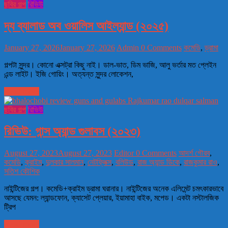
ছবির গল্প
রিভিউ
দ্য ব্যালাড অব ওয়ালিস আইল্যান্ড (২০২৫)
January 27, 2026
January 27, 2026
Admin
0 Comments
কমেডি
,
ড্রামা
গল্পটা সুন্দর। কোনো এক্সট্রা কিছু নাই। ডাল-ভাত, ডিম ভাজি, আলু ভর্তার মত প্লেইন
এন্ড লাইট। ইজি গোয়িং। অত্যন্ত সুন্দর লোকেশন,
Read more
ছবির গল্প
রিভিউ
রিভিউ: গান্স অ্যান্ড গুলাবস (২০২৩)
August 27, 2023
August 27, 2023
Editor
0 Comments
আদর্শ গৌরব
,
কমেডি
,
ক্রাইম
,
দুলকার সালমান
,
নেটফ্লিক্স
,
বলিউড
,
রাজ অ্যান্ড ডিকে
,
রাজকুমার রাও
,
সতিশ কৌশিক
নাইন্টিজের গল্প। কমেডি+ক্রাইম ড্রামা ঘরানার। নাইন্টিজের অনেক এলিমেন্ট চমৎকারভাবে
আসছে যেমন: ল্যান্ডফোন, ক্যাসেট প্লেয়ার, ইয়ামাহা বাইক, মপেড। একটা নস্টালজিক
ট্রিপ
Read more