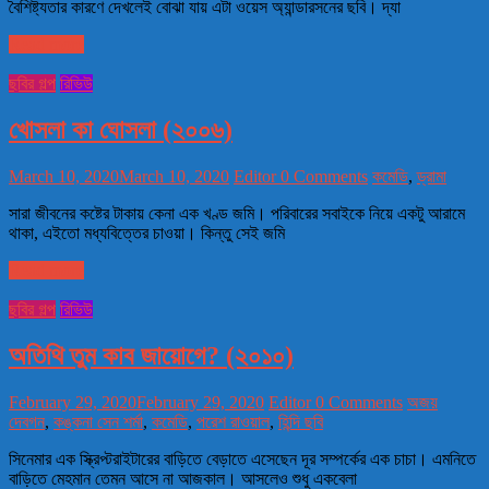
বৈশিষ্ট্যতার কারণে দেখলেই বোঝা যায় এটা ওয়েস অ্যান্ডারসনের ছবি। দ্যা
Read more
ছবির গল্প
রিভিউ
খোসলা কা ঘোসলা (২০০৬)
March 10, 2020
March 10, 2020
Editor
0 Comments
কমেডি
,
ড্রামা
সারা জীবনের কষ্টের টাকায় কেনা এক খণ্ড জমি। পরিবারের সবাইকে নিয়ে একটু আরামে
থাকা, এইতো মধ্যবিত্তের চাওয়া। কিন্তু সেই জমি
Read more
ছবির গল্প
রিভিউ
অতিথি তুম কাব জায়োগে? (২০১০)
February 29, 2020
February 29, 2020
Editor
0 Comments
অজয়
দেবগন
,
কঙ্কনা সেন শর্মা
,
কমেডি
,
পরেশ রাওয়াল
,
হিন্দি ছবি
সিনেমার এক স্ক্রিপ্টরাইটারের বাড়িতে বেড়াতে এসেছেন দূর সম্পর্কের এক চাচা। এমনিতে
বাড়িতে মেহমান তেমন আসে না আজকাল। আসলেও শুধু একবেলা