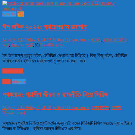
ছবির খবর
টিভি
ঈদ নাটক ২০২২: ব্যাচেলর’স রমাদান
May 9, 2022
May 9, 2022
Editor
0 Comments
কমেডি
,
কাজল আরেফিন
অমি
,
ব্যাচেলর পয়েন্ট
,
িঈদ নাটক ২০২২
ঈদ উপলক্ষ্যে প্রচুর নাটক, টেলিফিল্ম দেখানো হয় টিভিতে। কিছু কিছু নাটক, টেলিফিল্ম
আবার সরাসরি ইউটিউব চ্যানেলেই মুক্তি দেয়া হয়। আর
Read more
ওয়েব
ছবির খবর
পঞ্চায়েত: গ্রামীণ জীবন ও রাজনীতি নিয়ে সিরিজ
May 7, 2020
May 7, 2020
Editor
0 Comments
ওয়েব সিরিজ
,
কমেডি
,
টিভিএফ
,
ড্রামা
অ্যামাজন প্রাইম ভিডিও প্ল্যাটফর্মের জন্য এই ওয়েব সিরিজটি নির্মাণ করেছে দ্যা ভাইরাল
ফিভার বা টিভিএফ। ছবিতে আছেন টিভিএফ এর স্টার