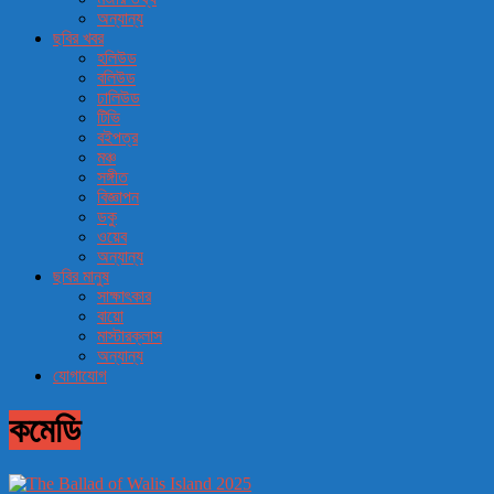
অন্যান্য
ছবির খবর
হলিউড
বলিউড
ঢালিউড
টিভি
বইপত্র
মঞ্চ
সঙ্গীত
বিজ্ঞাপন
ডকু
ওয়েব
অন্যান্য
ছবির মানুষ
সাক্ষাৎকার
বায়ো
মাস্টারক্লাস
অন্যান্য
যোগাযোগ
কমেডি