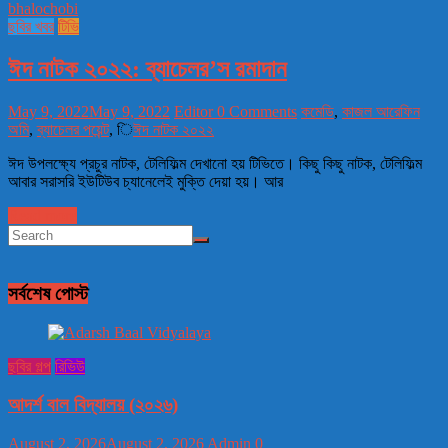
ছবির খবর
টিভি
ঈদ নাটক ২০২২: ব্যাচেলর’স রমাদান
May 9, 2022
May 9, 2022
Editor
0 Comments
কমেডি
,
কাজল আরেফিন
অমি
,
ব্যাচেলর পয়েন্ট
,
িঈদ নাটক ২০২২
ঈদ উপলক্ষ্যে প্রচুর নাটক, টেলিফিল্ম দেখানো হয় টিভিতে। কিছু কিছু নাটক, টেলিফিল্ম
আবার সরাসরি ইউটিউব চ্যানেলেই মুক্তি দেয়া হয়। আর
Read more
সর্বশেষ পোস্ট
ছবির গল্প
রিভিউ
আদর্শ বাল বিদ্যালয় (২০২৬)
August 2, 2026
August 2, 2026
Admin
0