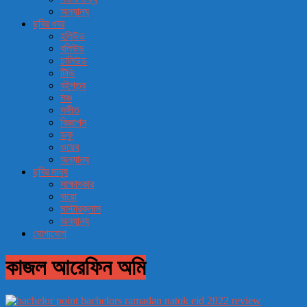
অন্যান্য
ছবির খবর
হলিউড
বলিউড
ঢালিউড
টিভি
বইপত্র
মঞ্চ
সঙ্গীত
বিজ্ঞাপন
ডকু
ওয়েব
অন্যান্য
ছবির মানুষ
সাক্ষাৎকার
বায়ো
মাস্টারক্লাস
অন্যান্য
যোগাযোগ
কাজল আরেফিন অমি