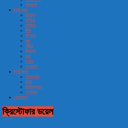
অন্যান্য
ছবির খবর
হলিউড
বলিউড
ঢালিউড
টিভি
বইপত্র
মঞ্চ
সঙ্গীত
বিজ্ঞাপন
ডকু
ওয়েব
অন্যান্য
ছবির মানুষ
সাক্ষাৎকার
বায়ো
মাস্টারক্লাস
অন্যান্য
যোগাযোগ
ক্রিস্টোফার ডয়েল