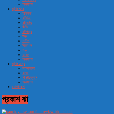
অন্যান্য
ছবির খবর
হলিউড
বলিউড
ঢালিউড
টিভি
বইপত্র
মঞ্চ
সঙ্গীত
বিজ্ঞাপন
ডকু
ওয়েব
অন্যান্য
ছবির মানুষ
সাক্ষাৎকার
বায়ো
মাস্টারক্লাস
অন্যান্য
যোগাযোগ
প্রকাশ ঝা