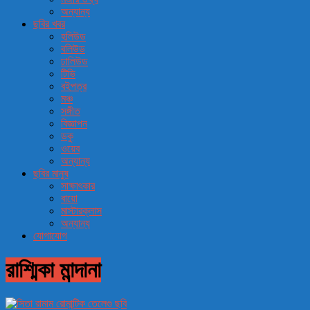
অন্যান্য
ছবির খবর
হলিউড
বলিউড
ঢালিউড
টিভি
বইপত্র
মঞ্চ
সঙ্গীত
বিজ্ঞাপন
ডকু
ওয়েব
অন্যান্য
ছবির মানুষ
সাক্ষাৎকার
বায়ো
মাস্টারক্লাস
অন্যান্য
যোগাযোগ
রাশ্মিকা মান্দানা