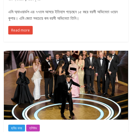
এমি অ্যাওয়ার্ডস এর ৭৭তম আসরে ইতিহাস গড়েছেন ১৫ বছর বয়সী অভিনেতা ওয়েন
কুপার। এমি জেতা সবচেয়ে কম বয়সী অভিনেতা তিনি।
Read more
ছবির খবর
হলিউড