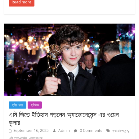
Read more
ছবির খবর
হলিউড
এমি জিতে ইতিহাস গড়লেন অ্যাডোলেসেন্স এর ওয়েন
কুপার
,
September 16, 2025
Admin
0 Comments
অ্যাডোলেসেন্স
,
এমি অ্যাওয়ার্ডস
ওয়েন কুপার