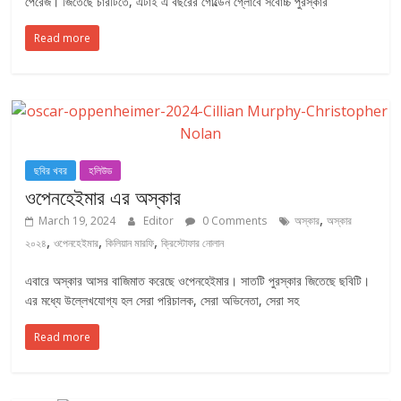
পেরেজ। জিতেছে চারটিতে, এটাই এ বছরের গোল্ডেন গ্লোবে সর্বোচ্চ পুরস্কার
Read more
ছবির খবর
হলিউড
ওপেনহেইমার এর অস্কার
,
March 19, 2024
Editor
0 Comments
অস্কার
অস্কার
,
,
,
২০২৪
ওপেনহেইমার
কিলিয়ান মারফি
ক্রিস্টোফার নোলান
এবারে অস্কার আসর বাজিমাত করেছে ওপেনহেইমার। সাতটি পুরস্কার জিতেছে ছবিটি।
এর মধ্যে উল্লেখযোগ্য হল সেরা পরিচালক, সেরা অভিনেতা, সেরা সহ
Read more