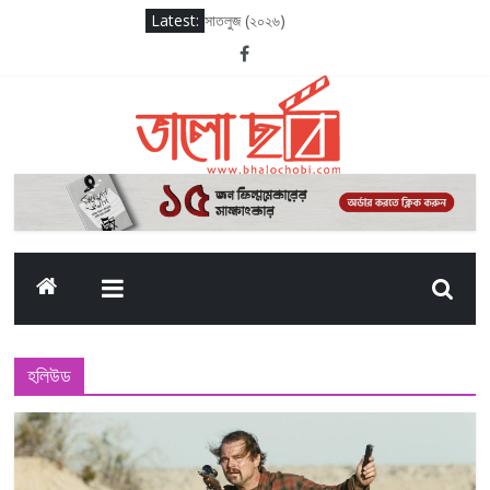
Latest:
সাতলুজ (২০২৬)
আদর্শ বাল বিদ্যালয় (২০২৬)
সাকসেশন সিজন থ্রি
লগ আউট (২০২৫)
দ্য ওডিসি (২০২৬)
হলিউড