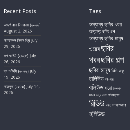
Recent Posts
Tags
অন্যান্য ছবির খবর
আদর্শ বাল বিদ্যালয় (২০২৬)
August 2, 2026
অন্যান্য ছবির গল্প
অন্যান্য ছবির মানুষ
সাকসেশন সিজন থ্রি
July
ছবির
29, 2026
ওয়েব
লগ আউট (২০২৫)
July
খবর
ছবির গল্প
26, 2026
ছবির মানুষ
টিভি
ডকু
দ্য ওডিসি (২০২৬)
July
19, 2026
ঢালিউড
বইপত্র
বলিউড
সাতলুজ (২০২৬)
July 14,
বায়ো
বিজ্ঞাপন
2026
মঞ্চ
মজার তথ্য
মাস্টারক্লাস
রিভিউ
সাক্ষাৎকার
সঙ্গীত
হলিউড