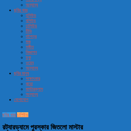
অন্যান্য
ছবির খবর
হলিউড
বলিউড
ঢালিউড
টিভি
বইপত্র
মঞ্চ
সঙ্গীত
বিজ্ঞাপন
ডকু
ওয়েব
অন্যান্য
ছবির মানুষ
সাক্ষাৎকার
বায়ো
মাস্টারক্লাস
অন্যান্য
যোগাযোগ
ছবির খবর
ঢালিউড
রট্যারড্যামে পুরস্কার জিতলো মাস্টার