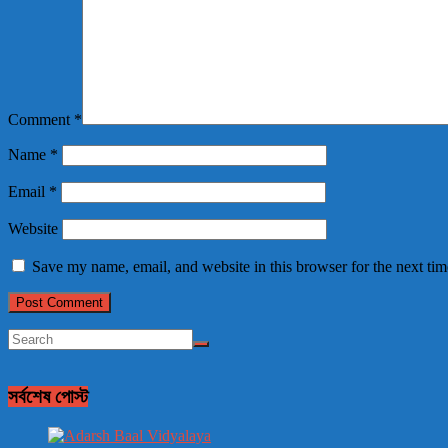
Comment
*
Name
*
Email
*
Website
Save my name, email, and website in this browser for the next ti
সর্বশেষ পোস্ট