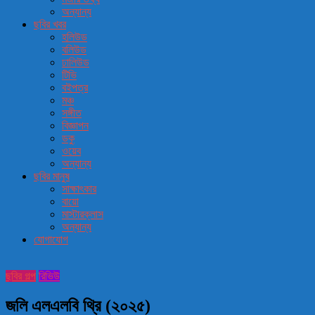
অন্যান্য
ছবির খবর
হলিউড
বলিউড
ঢালিউড
টিভি
বইপত্র
মঞ্চ
সঙ্গীত
বিজ্ঞাপন
ডকু
ওয়েব
অন্যান্য
ছবির মানুষ
সাক্ষাৎকার
বায়ো
মাস্টারক্লাস
অন্যান্য
যোগাযোগ
ছবির গল্প
রিভিউ
জলি এলএলবি থ্রি (২০২৫)