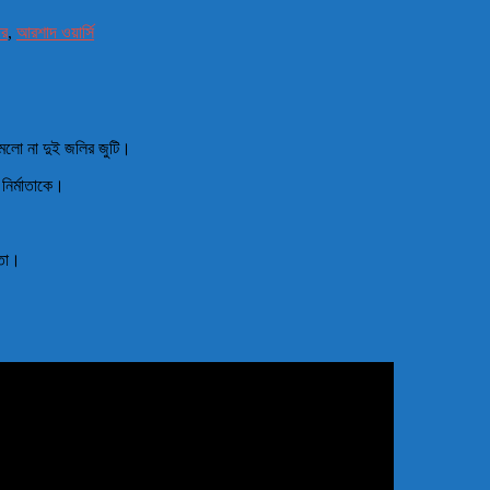
ার
,
আরশাদ ওয়ার্সি
লো না দুই জলির জুটি।
নির্মাতাকে।
হতো।