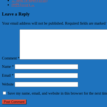
←
বিন্দিয়া কে বাহুবলি (২০২৫)
দেলুপি (২০২৫)
→
Leave a Reply
Your email address will not be published.
Required fields are marked
Comment
*
Name
*
Email
*
Website
Save my name, email, and website in this browser for the next ti