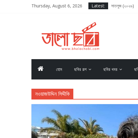
Thursday, August 6, 2026
Latest:
সাতলুজ (২০২৬)
আদর্শ বাল বিদ্যাল
সাকসেশন সিজন থ্র
লগ আউট (২০২৫)
দ্য ওডিসি (২০২৬)
হোম
ছবির গল্প
ছবির খবর
ছব
নওয়াজউদ্দিন সিদ্দীকি