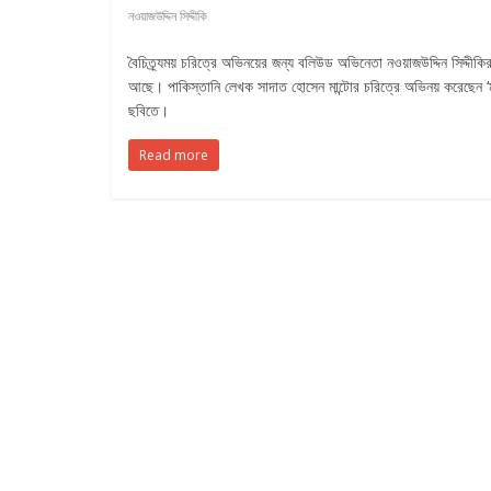
নওয়াজউদ্দিন সিদ্দীকি
বৈচিত্র্যময় চরিত্রে অভিনয়ের জন্য বলিউড অভিনেতা নওয়াজউদ্দিন সিদ্দীকির
আছে। পাকিস্তানি লেখক সাদাত হোসেন মান্টোর চরিত্রে অভিনয় করেছেন ‘মা
ছবিতে।
Read more