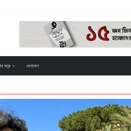
য় (২০২৬)
ি
ির মানুষ
যোগাযোগ