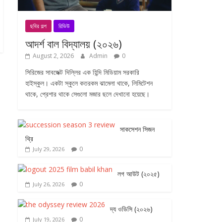
ছবির গল্প
রিভিউ
আদর্শ বাল বিদ্যালয় (২০২৬)
August 2, 2026
Admin
0
সিরিজের সাবজেক্ট দিল্লির এক হিন্দি মিডিয়াম সরকারি
হাইস্কুল। একটা স্কুলে কতরকম ঝামেলা থাকে, লিমিটেশন
থাকে, প্রেশার থাকে সেগুলো মজার ছলে দেখানো হয়েছে।
সাকসেশন সিজন
থ্রি
0
July 29, 2026
লগ আউট (২০২৫)
0
July 26, 2026
দ্য ওডিসি (২০২৬)
0
July 19, 2026