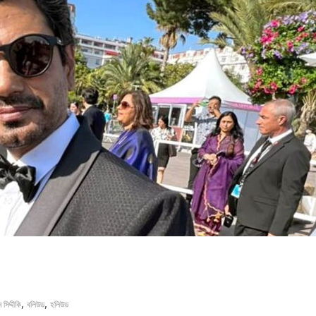
,
,
 সিদ্দীকি
বলিউড
হলিউড