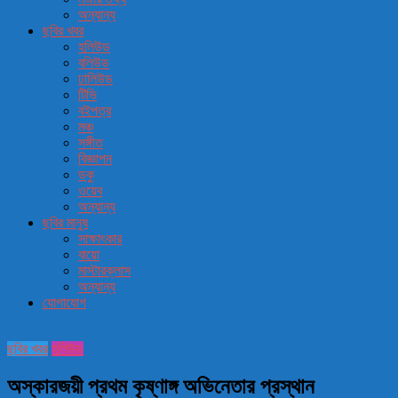
অন্যান্য
ছবির খবর
হলিউড
বলিউড
ঢালিউড
টিভি
বইপত্র
মঞ্চ
সঙ্গীত
বিজ্ঞাপন
ডকু
ওয়েব
অন্যান্য
ছবির মানুষ
সাক্ষাৎকার
বায়ো
মাস্টারক্লাস
অন্যান্য
যোগাযোগ
ছবির খবর
হলিউড
অস্কারজয়ী প্রথম কৃষ্ণাঙ্গ অভিনেতার প্রস্থান