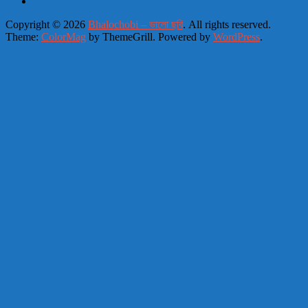
Copyright © 2026
Bhalochobi – ভালো ছবি
. All rights reserved.
Theme:
ColorMag
by ThemeGrill. Powered by
WordPress
.