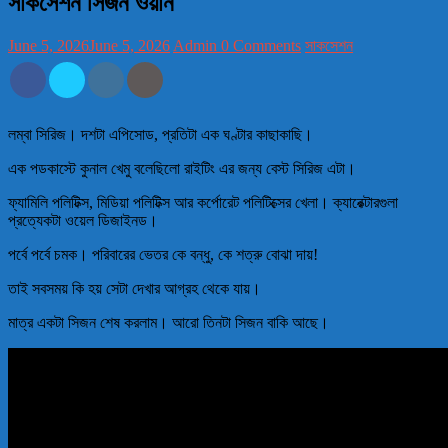
সাকসেশন সিজন ওয়ান
June 5, 2026
June 5, 2026
Admin
0 Comments
সাকসেশন
লম্বা সিরিজ। দশটা এপিসোড, প্রতিটা এক ঘণ্টার কাছাকাছি।
এক পডকাস্টে কুনাল খেমু বলেছিলো রাইটিং এর জন্য বেস্ট সিরিজ এটা।
ফ্যামিলি পলিটিক্স, মিডিয়া পলিটিক্স আর কর্পোরেট পলিটিক্সের খেলা। ক্যারেক্টারগুলা
প্রত্যেকটা ওয়েল ডিজাইনড।
পর্বে পর্বে চমক। পরিবারের ভেতর কে বন্ধু, কে শত্রু বোঝা দায়!
তাই সবসময় কি হয় সেটা দেখার আগ্রহ থেকে যায়।
মাত্র একটা সিজন শেষ করলাম। আরো তিনটা সিজন বাকি আছে।