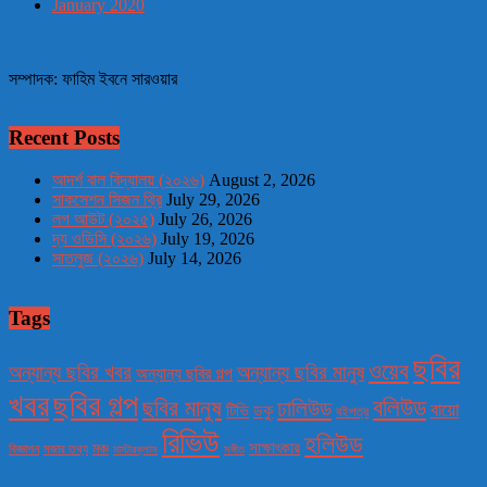
January 2020
সম্পাদক: ফাহিম ইবনে সারওয়ার
Recent Posts
আদর্শ বাল বিদ্যালয় (২০২৬)
August 2, 2026
সাকসেশন সিজন থ্রি
July 29, 2026
লগ আউট (২০২৫)
July 26, 2026
দ্য ওডিসি (২০২৬)
July 19, 2026
সাতলুজ (২০২৬)
July 14, 2026
Tags
ছবির
ওয়েব
অন্যান্য ছবির খবর
অন্যান্য ছবির মানুষ
অন্যান্য ছবির গল্প
খবর
ছবির গল্প
বলিউড
ছবির মানুষ
ঢালিউড
বায়ো
টিভি
ডকু
বইপত্র
রিভিউ
হলিউড
মঞ্চ
সাক্ষাৎকার
বিজ্ঞাপন
মজার তথ্য
মাস্টারক্লাস
সঙ্গীত