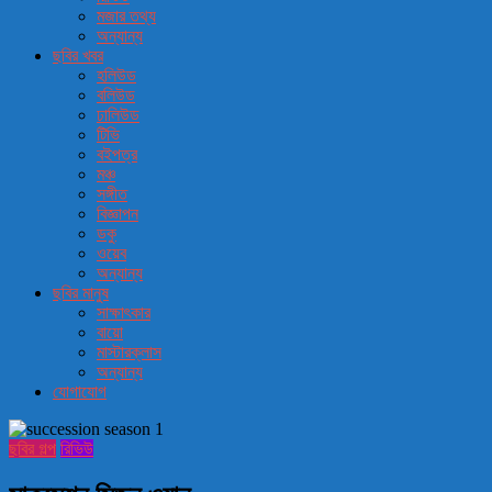
মজার তথ্য
অন্যান্য
ছবির খবর
হলিউড
বলিউড
ঢালিউড
টিভি
বইপত্র
মঞ্চ
সঙ্গীত
বিজ্ঞাপন
ডকু
ওয়েব
অন্যান্য
ছবির মানুষ
সাক্ষাৎকার
বায়ো
মাস্টারক্লাস
অন্যান্য
যোগাযোগ
ছবির গল্প
রিভিউ