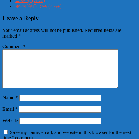
←
কর্তব্য (২০২৬)
হাথরাস-সিক্সটিন ডেজ (২০২৬)
→
Leave a Reply
Your email address will not be published.
Required fields are
marked
*
Comment
*
Name
*
Email
*
Website
Save my name, email, and website in this browser for the next
time I comment.